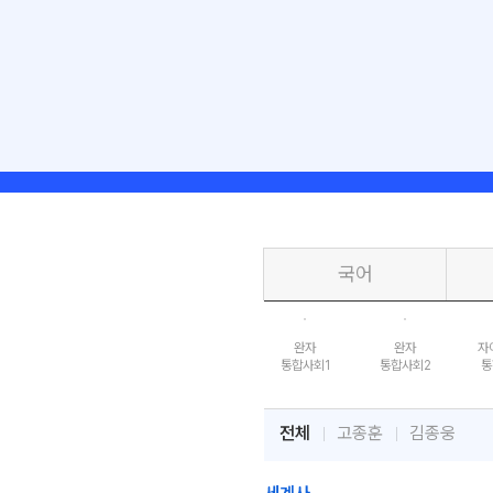
국어
완자
완자
자
통합사회1
통합사회2
통
전체
고종훈
김종웅