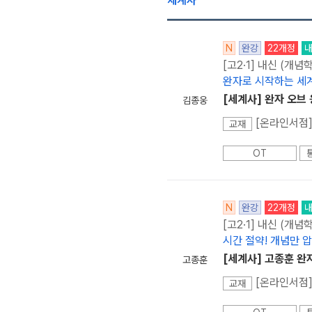
세계사
N
완강
22개정
[고2·1] 내신 (개념
완자로 시작하는 세계
[세계사] 완자 오브
김종웅
[온라인서점]
교재
OT
N
완강
22개정
[고2·1] 내신 (개념
시간 절약! 개념만 
[세계사] 고종훈 완
고종훈
[온라인서점]
교재