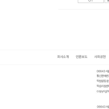
OT
회사소개
언론보도
사회공헌
06643 서
통신판매번호
학원설립·운
학습지원센터
copyrigh
06643 서