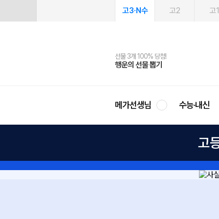
고3·N수
고2
고
선물 3개 100% 당첨!
선물 100% 증정!
여름방학 스터디 캐시백
2027 러셀 단과
스마트러닝앱
메가패스
메가패스 수강생 무료혜택!
사회공헌 캠페인
행운의 선물 뽑기
메가스터디 X 올리브
메가런 썸머스쿨
강사 공개선발
설문 EVENT
3일 무료 체험권
메가클럽 멤버십
희망이룸 메가나눔
영
메가선생님
수능·내신
고