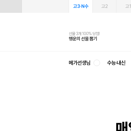
고3·N수
고2
고
선물 3개 100% 당첨!
선물 100% 증정!
여름방학 스터디 캐시백
2027 러셀 단과
스마트러닝앱
메가패스
메가패스 수강생 무료혜택!
사회공헌 캠페인
행운의 선물 뽑기
메가스터디 X 올리브
메가런 썸머스쿨
강사 공개선발
설문 EVENT
3일 무료 체험권
메가클럽 멤버십
희망이룸 메가나눔
영
메가선생님
수능·내신
매