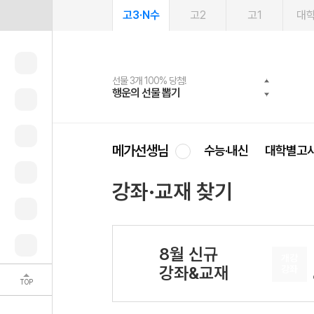
고3·N수
고2
고1
대
선물 3개 100% 당첨!
선물 100% 증정!
여름방학 스터디 캐시백
2027 러셀 단과
스마트러닝앱
메가패스
메가패스 수강생 무료혜택!
사회공헌 캠페인
행운의 선물 뽑기
메가스터디 X 올리브
메가런 썸머스쿨
강사 공개선발
설문 EVENT
3일 무료 체험권
메가클럽 멤버십
희망이룸 메가나눔
영
메가선생님
수능·내신
대학별고
강좌·교재 찾기
8월 신규
개강
강좌&교재
강좌
TOP