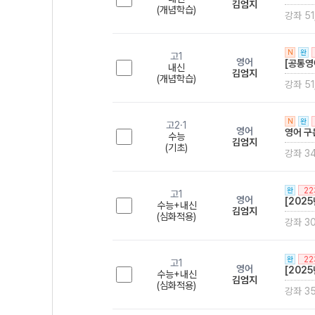
김엄지
(개념학습)
강좌 51
N
완
고1
영어
[공통영
내신
김엄지
(개념학습)
강좌 51
N
완
고2·1
영어
영어 구
수능
김엄지
(기초)
강좌 3
2
완
고1
영어
[202
수능+내신
김엄지
(심화적용)
강좌 3
2
완
고1
영어
[202
수능+내신
김엄지
(심화적용)
강좌 3