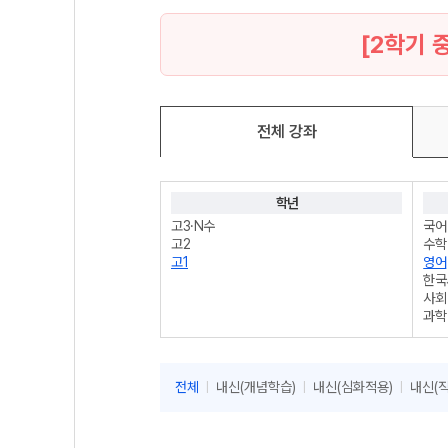
[2학기 
전체 강좌
학년
고3·N수
국어
고2
수학
고1
영어
한국
사회
과학
제2
구술
전체
내신(개념학습)
내신(심화적용)
내신(
|
|
|