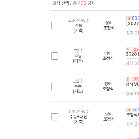
-
강좌 선택 / 총
498
강좌
EB
N
고3·2·1·N수
영어
[202
수능
조정식
(기초)
강좌 2
2
N
고2·1
영어
2028
수능
조정식
(기초)
강좌 6
2
N
고2·1
영어
정식 VO
수능
조정식
(기초)
강좌 11
N
완
고3·2·1·N수
영어
조정식의
수능+내신
조정식
(기초)
강좌 2