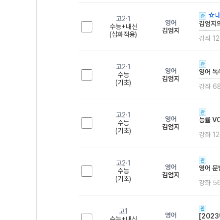
☆내
완
고2·1
영어
김엄지의
수능+내신
김엄지
(심화적용)
강좌 12
완
고2·1
영어
영어 독
수능
김엄지
(기초)
강좌 6
완
고2·1
영어
능률 V
수능
김엄지
(기초)
강좌 12
완
고2·1
영어
영어 문
수능
김엄지
(기초)
강좌 5
완
고1
영어
[202
수능+내신