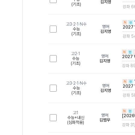
김지영
(기초)
강좌 6
N
완
고3·2·1·N수
영어
2027
수능
김지영
(기초)
강좌 5
N
완
고2·1
영어
2027 
수능
김지영
(기초)
강좌 8
N
완
고3·2·1·N수
영어
2027
수능
김지영
(기초)
강좌 5
N
완
고1
영어
[202
수능+내신
김범우
(심화적용)
강좌 31