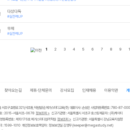
다상다독
철
#실전력UP
무제
철
#실전력UP
1
2
3
4
5
6
7
8
9
찾아오는길
제휴·단체문의
강사모집
인재채용
이용약관
개
울 서초구 효령로 321 (서초동, 덕원빌딩) 메가스터디교육(주) 대표이사 : 손성은 사업자등록번호 : 780-87-00
 : 2015-서울서초-0678
정보조회 >
신고기관명 : 서울특별시 서초구 호스팅제공자 : (주)케이티
영등록번호 : 제10176호 메가스터디원격학원
정보조회 >
신고기관명 : 서울특별시 강남교육지원청
 : 1599-1010 개인정보보호책임자 : 정보보안실 김영무
(keeper@megastudy.net)