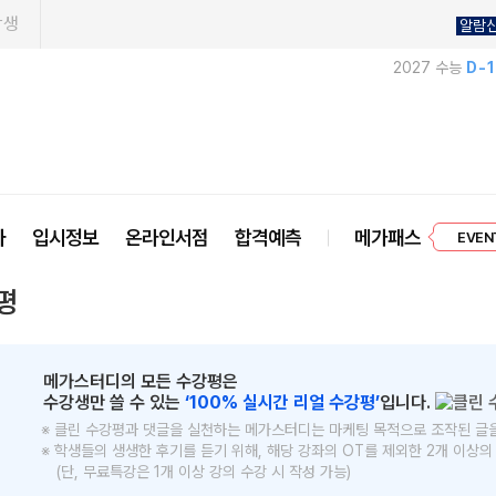
학생
알람
2027 수능
D-
EVEN
사
입시정보
온라인서점
합격예측
메가패스
프리미엄 
평
메가스터디의 모든 수강평은
수강생만 쓸 수 있는
‘100% 실시간 리얼 수강평’
입니다.
※ 클린 수강평과 댓글을 실천하는 메가스터디는 마케팅 목적으로 조작된 글
※ 학생들의 생생한 후기를 듣기 위해, 해당 강좌의 OT를 제외한 2개 이상
(단, 무료특강은 1개 이상 강의 수강 시 작성 가능)