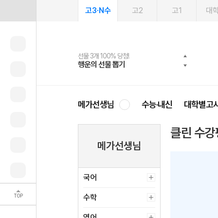
고3·N수
고2
고1
대
선물 3개 100% 당첨!
선물 100% 증정!
여름방학 스터디 캐시백
2027 러셀 단과
스마트러닝앱
메가패스
메가패스 수강생 무료혜택!
사회공헌 캠페인
행운의 선물 뽑기
메가스터디 X 올리브
메가런 썸머스쿨
강사 공개선발
설문 EVENT
3일 무료 체험권
메가클럽 멤버십
희망이룸 메가나눔
영
메가선생님
수능·내신
대학별고
클린 수강
메가선생님
국어
TOP
수학
영어