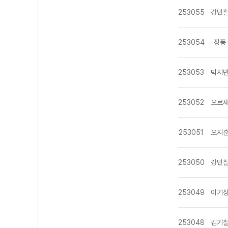
김기철
253055
강민
김기현
김기훈
김대환
김동영
253054
장풍
김동욱
김동욱
김범우
253053
박지
김상훈
김선덕
김성규
253052
오르
김성은
김성재
김수림
253051
오지
김엄지
김예석
김용택
김재은
253050
강민
김종두
김종웅
김종익
253049
이기
김지영
김지훈
김태호
253048
김기
김현승