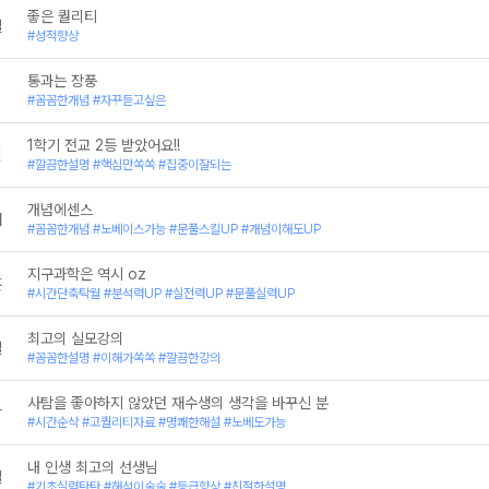
좋은 퀄리티
철
#성적향상
통과는 장풍
#꼼꼼한개념 #자꾸듣고싶은
1학기 전교 2등 받았어요!!
빈
#깔끔한설명 #핵심만쏙쏙 #집중이잘되는
개념에센스
새
#꼼꼼한개념 #노베이스가능 #문풀스킬UP #개념이해도UP
지구과학은 역시 oz
훈
#시간단축탁월 #분석력UP #실전력UP #문풀실력UP
최고의 실모강의
철
#꼼꼼한설명 #이해가쏙쏙 #깔끔한강의
사탐을 좋아하지 않았던 재수생의 생각을 바꾸신 분
상
#시간순삭 #고퀄리티자료 #명쾌한해설 #노베도가능
내 인생 최고의 선생님
철
#기초실력탄탄 #해석이술술 #등급향상 #친절한설명