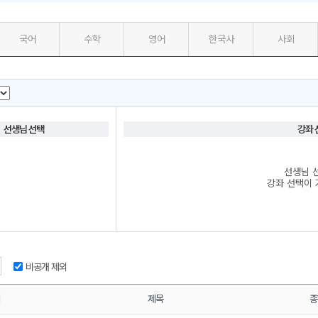
국어
수학
영어
한국사
사회
메가스터디
선생님 선택
강좌 
선생님 선
강좌 선택이 
비공개 제외
님
제목
종