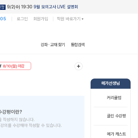
9/2(수) 19:30
9월 모의고사 LIVE 설명회
신청
105
로그인
회원가입
학원 바로가기
강좌 · 교재 찾기
통합검색
T
8/10(월) 마감
30
8/10(월) 마감
메가선생님
커리큘럼
클린 수강평
을 작성하지 않습니다.
의 강의를 수강해야 작성할 수 있습니다.
메가 캐스트