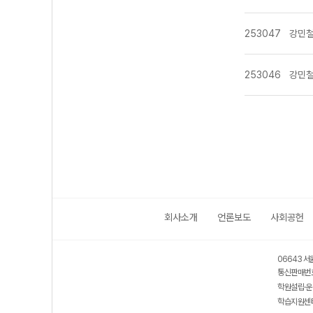
김희석
김희창
나연진
253047
강민
남혜영
다몽
또선생
253046
강민
라라
류태선
민동휘
민병필
민우
민정
박기호
박동철
박리나
박부창
박석준
회사소개
언론보도
사회공헌
박수진
박유현
박재우
박지빈
06643 서
박지향
통신판매번호
박한솔
학원설립·운
박효철
학습지원센터
배기범