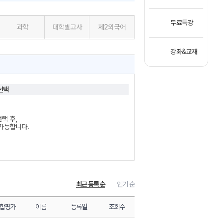
무료특강
과학
대학별고사
제2외국어
강좌&교재
선택
택 후,
가능합니다.
최근 등록 순
인기 순
합평가
이름
등록일
조회수