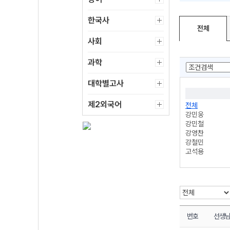
한국사
전체
사회
과학
대학별고사
제2외국어
전체
강민웅
강민철
강영찬
강철민
고석용
고수현
고정재
고종훈
공혜은
곽동령
곽동령
권선경
번호
선생
권준표