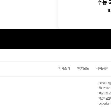
수능 
회사소개
언론보도
사회공헌
06643 서
통신판매번호
학원설립·운
학습지원센터
copyrigh