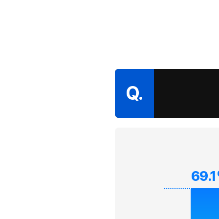
Q.
69.