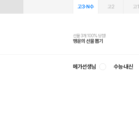
고3·N수
고2
고
선물 3개 100% 당첨!
선물 100% 증정!
여름방학 스터디 캐시백
2027 러셀 단과
스마트러닝앱
메가패스
메가패스 수강생 무료혜택!
사회공헌 캠페인
행운의 선물 뽑기
메가스터디 X 올리브
메가런 썸머스쿨
강사 공개선발
설문 EVENT
3일 무료 체험권
메가클럽 멤버십
희망이룸 메가나눔
영
메가선생님
수능·내신