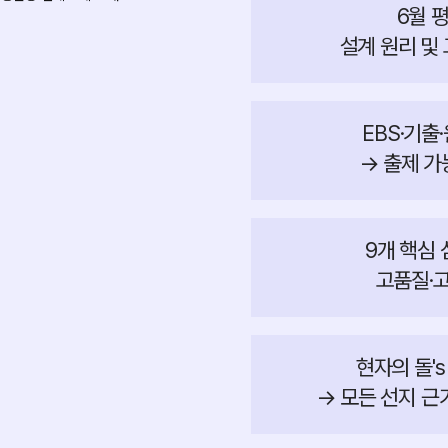
6월 
설계 원리 및
EBS·기출
→ 출제 가
9개 핵심
고품질·고
현자의 돌'
→ 모든 선지 근