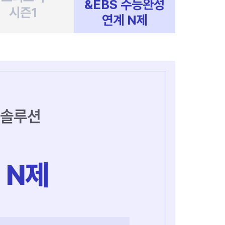
&EBS 수능완성
시즌1
연계 N제
e 솔루션
계
N제