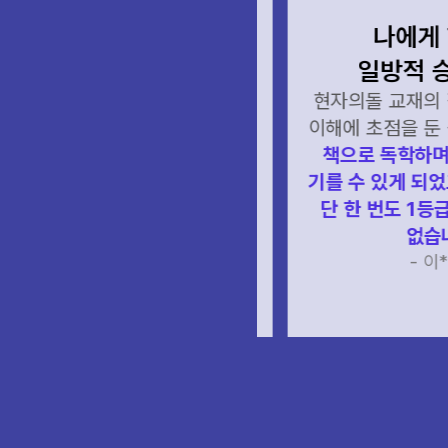
나에게 현
게 현돌은 이정표이다.
일방적 승리
 교재로만 독학하면서 1년을
후,
이번 수능에서 생윤 47점,
현자의돌 교재의 집
윤사 45점 점수를
이해에 초점을 둔 설
받게되었습니다. 쌍윤러의
책으로 독학하며 생
가 되어준 현돌 감사합니다.
기를 수 있게 되었고, 
윤리과목 선택자라면 모두
단 한 번도 1등급을
현돌하세요!
없습니다
- 이*린 -
- 이*서 -