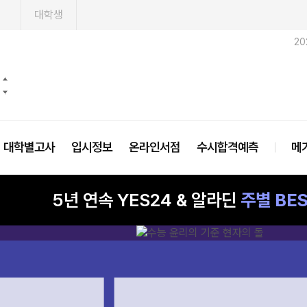
1
대학생
20
대학별고사
입시정보
온라인서점
수시합격예측
메
5년 연속 YES24 & 알라딘
주별 BES