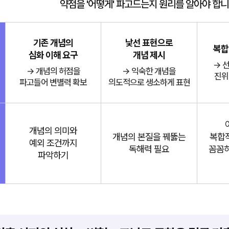
약점을 '어떻게' 파고드는지 원리를 알아야 합니
기존 개념의
낯선 표현으로
복합
심화 이해 요구
개념 제시
→ 
→ 개념의 허점을
→ 익숙한 개념을
진위(
파고들어 변별력 확보
의도적으로 생소하게 표현
개념의 의미와
개념의 본질을 꿰뚫는
복합
예외 조건까지
독해력 필요
꼼꼼하
파악하기