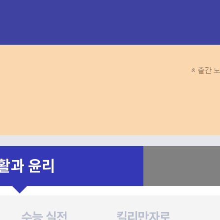
※ 출간 
활과 윤리
수능 실전
킬리만자로