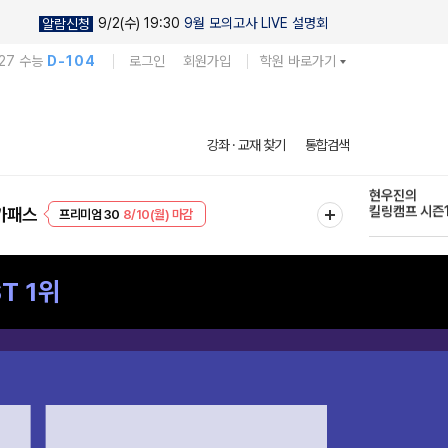
9/2(수) 19:30
9월 모의고사 LIVE 설명회
알람신청
27 수능
D-104
로그인
회원가입
학원 바로가기
현우진의
강좌 · 교재 찾기
통합검색
킬링캠프 시즌
프리미엄 30
8/10(월) 마감
다채로운 난도
가패스
EVENT
8/10(월) 마감
실전 모의고사
T 1위