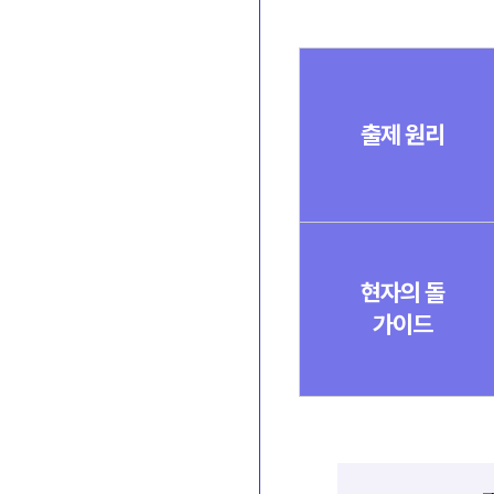
수
능
까
지
출제 원리
이
어
질
출
제
원
리
4
현자의 돌
가
가이드
지