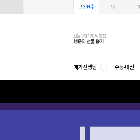
고3·N수
고2
고
선물 3개 100% 당첨!
선물 100% 증정!
여름방학 스터디 캐시백
2027 러셀 단과
스마트러닝앱
메가패스
메가패스 수강생 무료혜택!
사회공헌 캠페인
행운의 선물 뽑기
메가스터디 X 올리브
메가런 썸머스쿨
강사 공개선발
설문 EVENT
3일 무료 체험권
메가클럽 멤버십
희망이룸 메가나눔
영
메가선생님
수능·내신