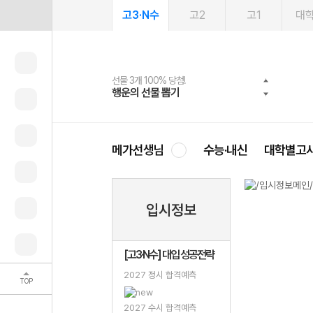
고3·N수
고2
고1
대
선물 3개 100% 당첨!
선물 100% 증정!
여름방학 스터디 캐시백
2027 러셀 단과
스마트러닝앱
메가패스
메가패스 수강생 무료혜택!
사회공헌 캠페인
행운의 선물 뽑기
메가스터디 X 올리브
메가런 썸머스쿨
강사 공개선발
설문 EVENT
3일 무료 체험권
메가클럽 멤버십
희망이룸 메가나눔
영
메가선생님
수능·내신
대학별고
입시정보
[고3·N수] 대입 성공전략
2027 정시 합격예측
TOP
2027 수시 합격예측