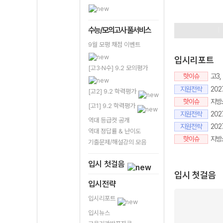
9평이벤트
정
수시성공프로
수능/모의고사 풀서비스
9월 모평 채점 이벤트
입시리포트
[고3·N수] 9.2 모의평가
핫이슈
고3
지원전략
20
[고2] 9.2 학력평가
핫이슈
지방소
[고1] 9.2 학력평가
지원전략
202
역대 등급컷 공개
지원전략
20
역대 정답률 & 난이도
핫이슈
지방
기출문제/해설강의 모음
입시 첫걸음
입시 첫걸음
입시전략
입시리포트
입시뉴스