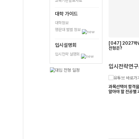
교육기관발표자료
대학 가이드
대학정보
명문대 별별 정보
[047] 2027
입시설명회
전형은?
입시전략 설명회
입시전략연구
대구가톨릭대
고려대
년도 중앙대, 이화여대, 서
과목선택이 합격을 가른다! 고1,2가
2027학년도 
조경진
김지원
 경희대, 한국외대 종합전
알아야 할 전공별 과목 선택 가이드
대, 숙명여대 
멘토
멘토
전략
전략
9모를 넘어서 수능까지
보건정책관
목달장은 수능장에 뭘 가져갔는가
소개 칼럼~!