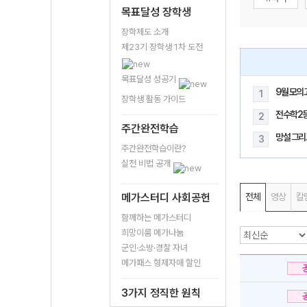
목표달성 장학생
장학제도 소개
제23기 장학생 1차 도전
목표달성 성공기
9월 모의
1
장학생 활동 가이드
전수학2
2
주간완전학습
망설 그리
3
주간완전학습이란?
실천 비법 공개
메가스터디 사회공헌
전체
영상
칼
함께하는 메가스터디
희망이룸 메가나눔
군인·소방·경찰 자녀
메가패스 형제자매 할인
3가지 정직한 원칙