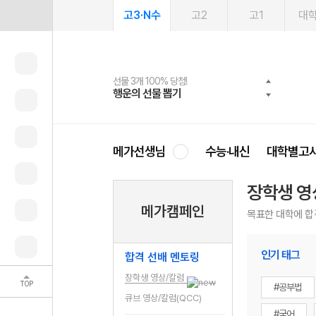
고3·N수
고2
고1
대
선물 3개 100% 당첨!
선물 100% 증정!
여름방학 스터디 캐시백
2027 러셀 단과
스마트러닝앱
메가패스
메가패스 수강생 무료혜택!
사회공헌 캠페인
행운의 선물 뽑기
메가스터디 X 올리브
메가런 썸머스쿨
강사 공개선발
설문 EVENT
3일 무료 체험권
메가클럽 멤버십
희망이룸 메가나눔
영
메가선생님
수능·내신
대학별고
장학생 영
메가캠페인
목표한 대학에 합
인기 태그
합격 선배 멘토링
장학생 영상/칼럼
TOP
#공부법
큐브 영상/칼럼(QCC)
#국어