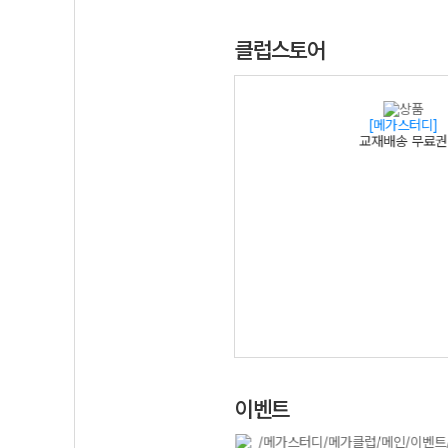
클럽스토어
[메가스터디]
[메가스터디]
026-2 주간완전학습 플래너
교재배송 무료권
이벤트