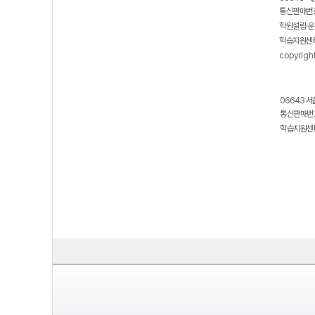
EVENT
[신규
통신판매번호
학원설립·운
학습지원센터
메가
copyrigh
모바
06643 서
통신판매번호
학습지원센터
메가클
클럽
사회
메가
EVENT
메가클