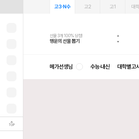
고3·N수
고2
고1
대
선물 3개 100% 당첨!
선물 100% 증정!
여름방학 스터디 캐시백
2027 러셀 단과
스마트러닝앱
메가패스
메가패스 수강생 무료혜택!
사회공헌 캠페인
행운의 선물 뽑기
메가스터디 X 올리브
메가런 썸머스쿨
강사 공개선발
설문 EVENT
3일 무료 체험권
메가클럽 멤버십
희망이룸 메가나눔
영
메가선생님
수능·내신
대학별고
TOP