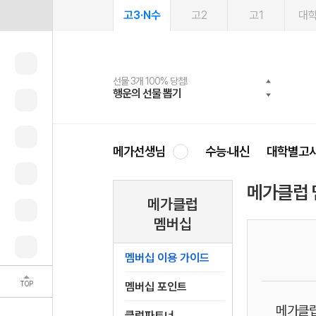
고3·N수
고2
고1
대
선물 3개 100% 당첨!
선물 100% 증정!
여름방학 스터디 캐시백
2027 러셀 단과
스마트러닝앱
메가패스
메가패스 수강생 무료혜택!
사회공헌 캠페인
행운의 선물 뽑기
메가스터디 X 올리브
메가런 썸머스쿨
강사 공개선발
설문 EVENT
3일 무료 체험권
메가클럽 멤버십
희망이룸 메가나눔
영
메가선생님
수능·내신
대학별고
메가클럽 
메가클럽
멤버십
멤버십 이용 가이드
TOP
멤버십 포인트
메가클럽
클럽파트너