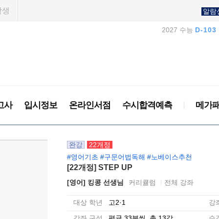
학생
알람
2027 수능
D-103
고사
입시정보
온라인서점
수시합격예측
메가
완강
22개정
#영어기초 #구문어법독해 #노베이스추천
[22개정] STEP UP
[영어] 킹콩 선생님
커리큘럼
전체 강좌
대상 학년
고2·1
강
강좌 구성
평균 33분씩, 총 13강
수