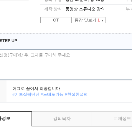
제작 방식
동영상 스튜디오 강의
부
OT
통강 맛보기
1
▼
STEP UP
메가스터디
신청(구매)한 후, 교재를 구매해 주세요.
어그로 끌어서 죄송합니다
평
#기초실력탄탄 #노베도가능 #친절한설명
좌정보
강의목차
교재정보