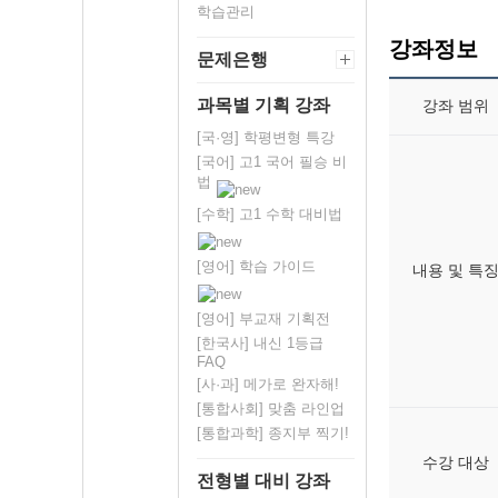
학습관리
강좌정보
문제은행
과목별 기획 강좌
강좌 범위
[국·영] 학평변형 특강
[국어] 고1 국어 필승 비
법
[수학] 고1 수학 대비법
[영어] 학습 가이드
내용 및 특
[영어] 부교재 기획전
[한국사] 내신 1등급
FAQ
[사·과] 메가로 완자해!
[통합사회] 맞춤 라인업
[통합과학] 종지부 찍기!
수강 대상
전형별 대비 강좌