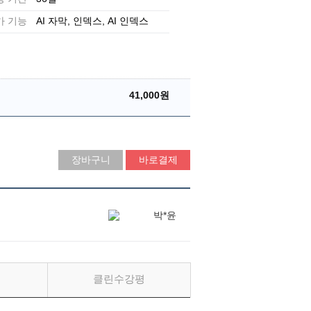
가 기능
AI 자막
인덱스
AI 인덱스
41,000원
장바구니
바로결제
박*윤
클린수강평