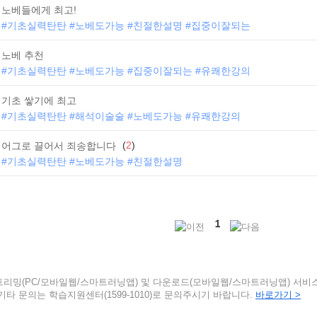
노베들에게 최고!
#기초실력탄탄 #노베도가능 #친절한설명 #집중이잘되는
노베 추천
#기초실력탄탄 #노베도가능 #집중이잘되는 #유쾌한강의
기초 쌓기에 최고
#기초실력탄탄 #해석이술술 #노베도가능 #유쾌한강의
(
2
)
어그로 끌어서 죄송합니다
#기초실력탄탄 #노베도가능 #친절한설명
1
트리밍(PC/모바일웹/스마트러닝앱) 및 다운로드(모바일웹/스마트러닝앱) 서비
기타 문의는 학습지원센터(1599-1010)로 문의주시기 바랍니다.
바로가기 >