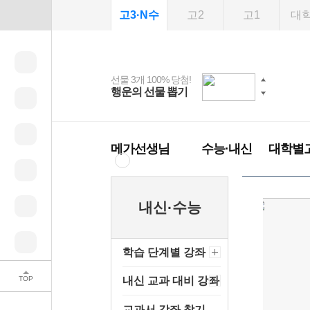
고3·N수
고2
고1
대
선물 3개 100% 당첨!
선물 100% 증정!
여름방학 스터디 캐시
2027 러셀 단과
스마트러닝앱
메가패스
메가패스 수강생 무료
사회공헌 캠페인
행운의 선물 뽑기
메가스터디 X 올리
강사 공개선발
설문 EVENT
3일 무료 체험권
희망이룸 메가나눔
백
혜택!
브영
메가런 썸머스쿨
메가클럽 멤버십
메가선생님
수능·내신
대학별
내신·수능
학습 단계별 강좌
TOP
내신 교과 대비 강좌
교과서 강좌 찾기