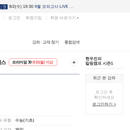
9/2(수) 19:30
9월 모의고사 LIVE 설명회
신청
로그인
회원가입
학원 바로가기
다채로운 난도
강좌 · 교재 찾기
통합검색
실전 모의고사
EVENT
8/10(월) 마감
현우진의
패스
프리미엄 30
8/10(월) 마감
킬링캠프 시즌1
최근 본 강좌
로그인 후
확인하세요
로그인하기 >
좌 유형
수능(기초)
강 기간
36일