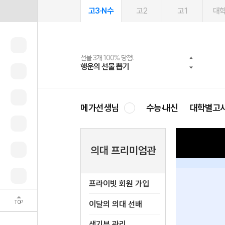
고3·N수
고2
고1
대
선물 3개 100% 당첨!
선물 100% 증정!
여름방학 스터디 캐시백
2027 러셀 단과
스마트러닝앱
메가패스
메가패스 수강생 무료혜택!
사회공헌 캠페인
행운의 선물 뽑기
메가스터디 X 올리브
메가런 썸머스쿨
강사 공개선발
설문 EVENT
3일 무료 체험권
메가클럽 멤버십
희망이룸 메가나눔
영
메가선생님
수능·내신
대학별고
의대 프리미엄관
프라이빗 
프라이빗 회원 가입
TOP
이달의 의대 선배
생기부 관리