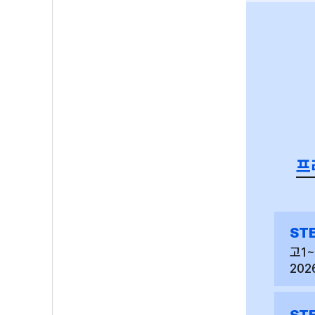
프
STE
고1
202