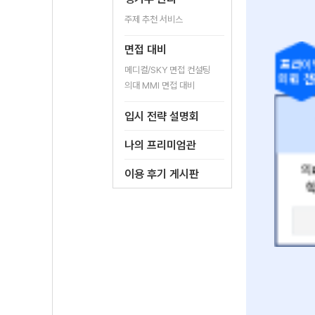
주제 추천 서비스
면접 대비
입문 강좌
프라이
메디컬/SKY 면접 컨설팅
무료
회원 전
의대 MMI 면접 대비
디컬
의대 MMI
입시 전략 설명회
 컨설팅
면접 특강
나의 프리미엄관
대학 맞춤
입시 전문가가 제시하는
의
이용 후기 게시판
 연습
의대 면접 노하우
학
가기
바로가기