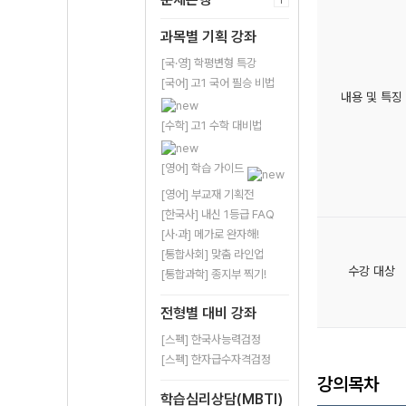
과목별 기획 강좌
[국·영] 학평변형 특강
[국어] 고1 국어 필승 비법
내용 및 특징
[수학] 고1 수학 대비법
[영어] 학습 가이드
[영어] 부교재 기획전
[한국사] 내신 1등급 FAQ
[사·과] 메가로 완자해!
[통합사회] 맞춤 라인업
수강 대상
[통합과학] 종지부 찍기!
전형별 대비 강좌
[스펙] 한국사능력검정
[스펙] 한자급수자격검정
강의목차
학습심리상담(MBTI)