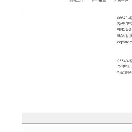
회사소개
언론보도
사회공헌
06643 서
통신판매번호
학원설립·운
학습지원센터
copyrigh
06643 서
통신판매번호
학습지원센터