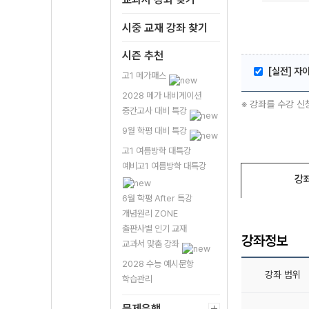
시중 교재 강좌 찾기
시즌 추천
[실전] 자
고1 메가패스
2028 메가 내비게이션
※ 강좌를 수강 신
중간고사 대비 특강
9월 학평 대비 특강
고1 여름방학 대특강
예비고1 여름방학 대특강
강
6월 학평 After 특강
개념원리 ZONE
출판사별 인기 교재
강좌정보
교과서 맞춤 강좌
2028 수능 예시문항
강좌 범위
학습관리
문제은행