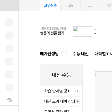
고3·N수
고2
고1
대
선물 3개 100% 당첨!
선물 100% 증정!
2027 러셀 단과
스마트러닝앱
메가패스
메가패스 수강생 무료혜택!
사회공헌 캠페인
행운의 선물 뽑기
메가스터디 X 올리브
강사 공개선발
설문 EVENT
3일 무료 체험권
메가클럽 멤버십
희망이룸 메가나눔
영
메가선생님
수능·내신
대학별고
내신·수능
학습 단계별 강좌
TOP
내신 교과 대비 강좌
교과서 강좌 찾기