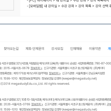
[PC] 마이페이지 > 내 강의실 > 수강 강좌 > 강의 목록에서 
[모바일웹] 내 강의실 > 수강 강좌 > 강의 목록 > 강의 선택 
찾아오는길
제휴·단체문의
강사모집
인재채용
이용약관
개
울 서초구 효령로 321 (서초동, 덕원빌딩) 메가스터디교육(주) 대표이사 : 손성은 사업자등록번호 : 780-87-00
 : 2015-서울서초-0678
정보조회 >
신고기관명 : 서울특별시 서초구 호스팅제공자 : (주)케이티
영등록번호 : 제10176호 메가스터디원격학원
정보조회 >
신고기관명 : 서울특별시 강남교육지원청
 : 1599-1010 개인정보보호책임자 : 정보보안실 김영무
(keeper@megastudy.net)
tⓒ2014 megastudyEdu.co.,Ltd. All rights reserved.
울 서초구 효령로 321, 10층 10-1호(서초동, 메가스터디) 메가스터디교육 스토어 대표이사 : 손성은 사업자등록번호 :
 : 2026-서울서초-0769
정보조회 >
신고기관명 : 서울특별시 서초구 호스팅제공자 : (주)케이티
구매
 : 1599-1010 개인정보보호책임자 : 정보보안실 김영무
(keeper@megastudy.net)