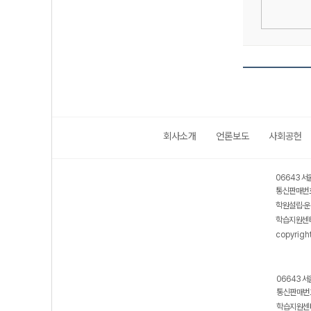
회사소개
언론보도
사회공헌
06643 서
통신판매번호
학원설립·운
학습지원센터
copyrigh
06643 서
통신판매번호
학습지원센터