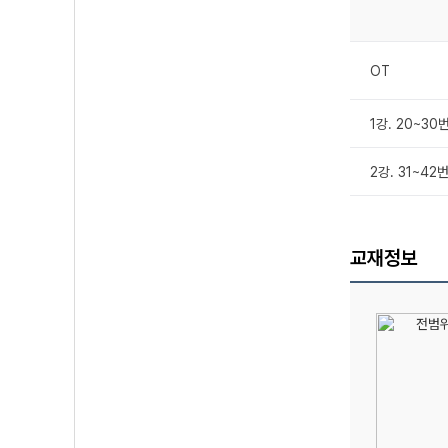
OT
1강. 20~30
2강. 31~42
교재정보