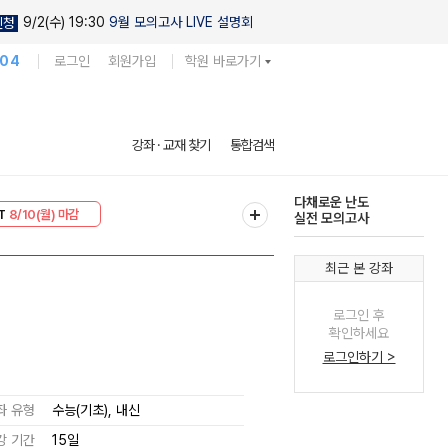
9/2(수) 19:30
9월 모의고사 LIVE 설명회
신청
104
로그인
회원가입
학원 바로가기
현우진의
강좌 · 교재 찾기
통합검색
킬링캠프 시즌1
30
8/10(월) 마감
다채로운 난도
T
8/10(월) 마감
실전 모의고사
최근 본 강좌
로그인 후
확인하세요
로그인하기 >
좌 유형
수능(기초), 내신
강 기간
15일