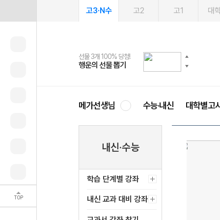
고3·N수
고2
고1
대
선물 3개 100% 당첨!
선물 100% 증정!
여름방학 스터디 캐시백
2027 러셀 단과
스마트러닝앱
메가패스
메가패스 수강생 무료혜택!
사회공헌 캠페인
행운의 선물 뽑기
메가스터디 X 올리브
메가런 썸머스쿨
강사 공개선발
설문 EVENT
3일 무료 체험권
메가클럽 멤버십
희망이룸 메가나눔
영
메가선생님
수능·내신
대학별고
내신·수능
학습 단계별 강좌
TOP
내신 교과 대비 강좌
교과서 강좌 찾기