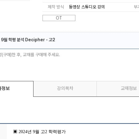
제작 방식
동영상 스튜디오 강의
부
OT
 9월 학평 분석 Decipher - 고2
메가스터디
청(구매)한 후, 교재를 구매해 주세요.
좌정보
강의목차
교재정보
▣ 2024년 9월 고2 학력평가