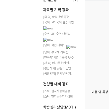
과목별 기획 강좌
[국·영] 학평변형 특강
[국어] 고1 국어 필승 비법
[수학] 고1 수학 대비법
[영어] 학습 가이드
[영어] 부교재 기획전
[한국사] 내신 1등급 FAQ
[사·과] 메가로 완자해!
[통합사회] 맞춤 라인업
[통합과학] 종지부 찍기!
전형별 대비 강좌
[스펙] 한국사능력검정
내용 및 특징
[스펙] 한자급수자격검정
학습심리상담(MBTI)