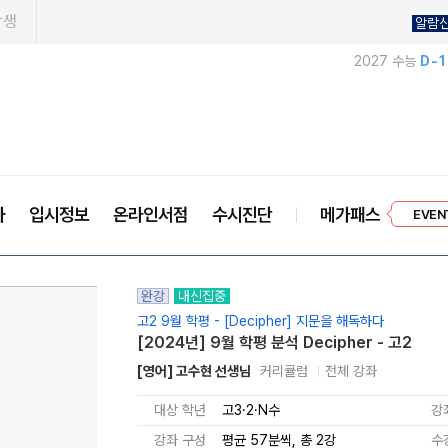
학생
알람
2027 수능
D-
프리미엄 
사
입시정보
온라인서점
수시진단
메가패스
EVEN
완강
내신집중
고2 9월 학평 - [Decipher] 지문을 해독하다
[2024년] 9월 학평 분석 Decipher - 고2
[영어] 고수현 선생님
커리큘럼
전체 강좌
대상 학년
고3·2·N수
강
강좌 구성
평균 57분씩, 총 2강
수