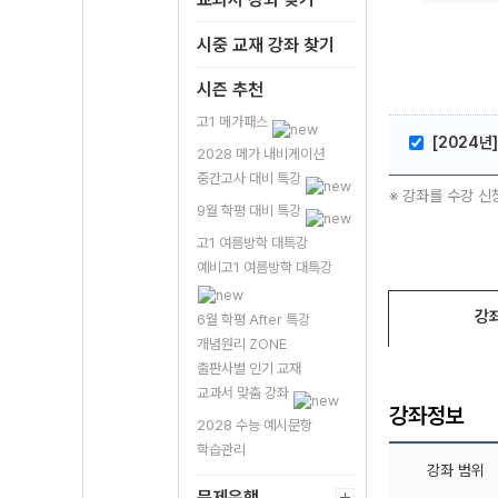
시중 교재 강좌 찾기
시즌 추천
고1 메가패스
[2024년]
2028 메가 내비게이션
중간고사 대비 특강
※ 강좌를 수강 신
9월 학평 대비 특강
고1 여름방학 대특강
예비고1 여름방학 대특강
강
6월 학평 After 특강
개념원리 ZONE
출판사별 인기 교재
교과서 맞춤 강좌
강좌정보
2028 수능 예시문항
학습관리
강좌 범위
문제은행