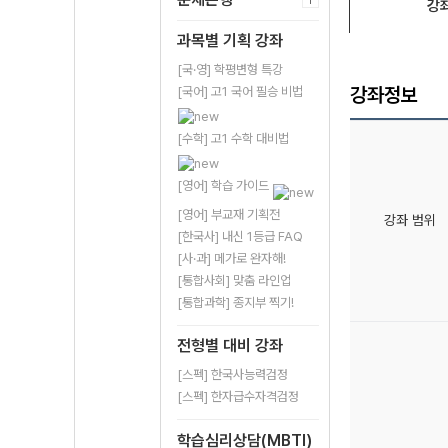
강
과목별 기획 강좌
[국·영] 학평변형 특강
강좌정보
[국어] 고1 국어 필승 비법
[수학] 고1 수학 대비법
[영어] 학습 가이드
[영어] 부교재 기획전
강좌 범위
[한국사] 내신 1등급 FAQ
[사·과] 메가로 완자해!
[통합사회] 맞춤 라인업
[통합과학] 종지부 찍기!
전형별 대비 강좌
[스펙] 한국사능력검정
[스펙] 한자급수자격검정
학습심리상담(MBTI)