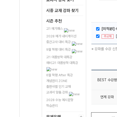
시중 교재 강좌 찾기
시즌 추천
고1 메가패스
[미적분l]
2028 메가 내비게이션
주교재
중간고사 대비 특강
※ 강좌를 수강 신
9월 학평 대비 특강
고1 여름방학 대특강
예비고1 여름방학 대특강
6월 학평 After 특강
BEST 수강평
개념원리 ZONE
출판사별 인기 교재
교과서 맞춤 강좌
연계 강좌
2028 수능 예시문항
학습관리
문제은행