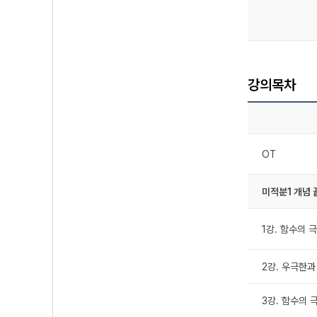
강의목차
OT
미적분1 개념
1강. 함수의 
2강. 우극한과
3강. 함수의 