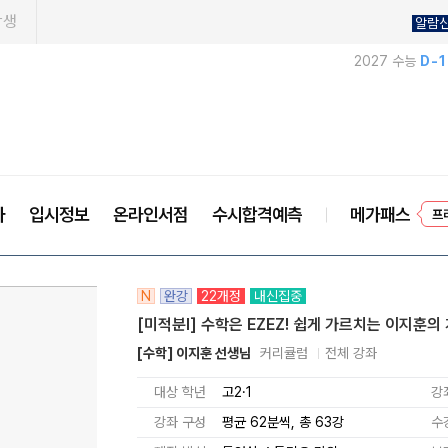
학생
알람
2027 수능
D-
프
사
입시정보
온라인서점
수시합격예측
메가패스
N
완강
22개정
내신집중
[미적분l] 수학은 EZEZ! 쉽게 가르치는 이지훈의
[수학] 이지훈 선생님
커리큘럼
전체 강좌
대상 학년
고2·1
강
강좌 구성
평균 62분씩, 총 63강
수