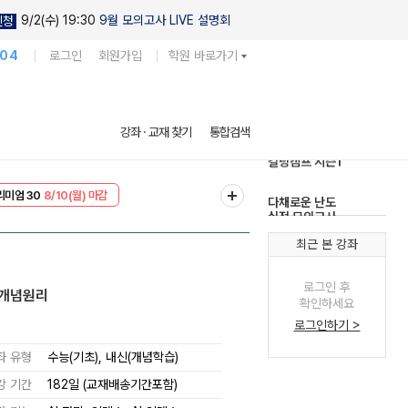
9/2(수) 19:30
9월 모의고사 LIVE 설명회
신청
104
로그인
회원가입
학원 바로가기
현우진의
강좌 · 교재 찾기
통합검색
킬링캠프 시즌1
리미엄 30
8/10(월) 마감
다채로운 난도
EVENT
8/10(월) 마감
실전 모의고사
최근 본 강좌
로그인 후
 개념원리
확인하세요
로그인하기 >
좌 유형
수능(기초), 내신(개념학습)
강 기간
182일 (교재배송기간포함)