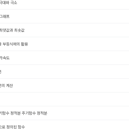
 극대와 극소
 그래프
 최댓값과 최솟값
과 부등식에의 활용
 가속도
분
분의 계산
 기함수 정적분 주기함수 정적분
으로 정의된 함수