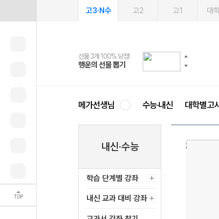
고3·N수
고2
고1
대
선물 3개 100% 당첨!
선물 100% 증정!
여름방학 스터디 캐시백
2027 러셀 단과
스마트러닝앱
메가패스
메가패스 수강생 무료혜택!
사회공헌 캠페인
행운의 선물 뽑기
메가스터디 X 올리브
메가런 썸머스쿨
강사 공개선발
설문 EVENT
3일 무료 체험권
메가클럽 멤버십
희망이룸 메가나눔
영
메가선생님
수능·내신
대학별고
내신·수능
학습 단계별 강좌
TOP
내신 교과 대비 강좌
교과서 강좌 찾기