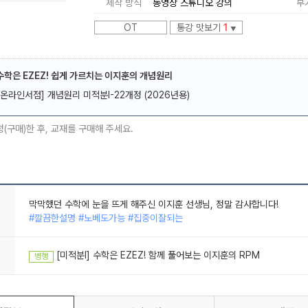
제작 방식
동영상 스튜디오 강의
부
OT
통강 맛보기
1
▼
 수학은 EZEZ! 쉽게 가르치는 이지훈의 개념원리
[온라인서점] 개념원리 미적분I-22개정 (2026년용)
메가스터디
청(구매)한 후, 교재를 구매해 주세요.
명쾌하고 확실한 강의
#깔끔한설명 #핵심만쏙쏙
미적분의 신
#깔끔한설명 #노베도가능 #핵심만쏙쏙 #집중이잘되는
[미적분l] 수학은 EZEZ! 함께 풀어보는 이지훈의 RPM
병행
막막했던 수학에 눈을 뜨게 해주신 이지훈 선생님, 정말 감사합니다!
#깔끔한설명 #노베도가능 #집중이잘되는