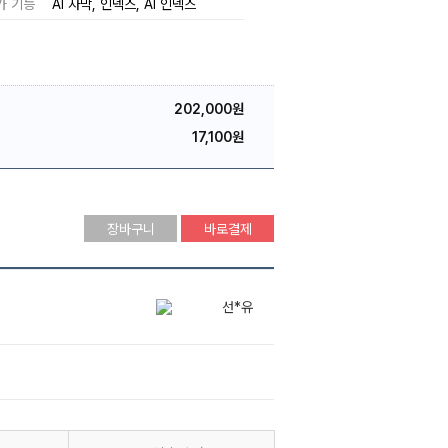
가 기능
AI 자막
인덱스
AI 인덱스
202,000원
17,100원
장바구니
바로결제
신*현
라*현
선*유