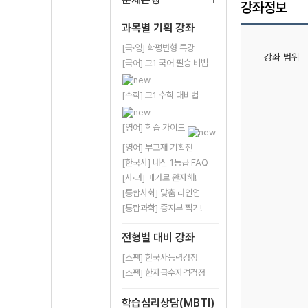
강좌정보
과목별 기획 강좌
[국·영] 학평변형 특강
강좌 범위
[국어] 고1 국어 필승 비법
[수학] 고1 수학 대비법
[영어] 학습 가이드
[영어] 부교재 기획전
[한국사] 내신 1등급 FAQ
[사·과] 메가로 완자해!
[통합사회] 맞춤 라인업
[통합과학] 종지부 찍기!
전형별 대비 강좌
[스펙] 한국사능력검정
[스펙] 한자급수자격검정
학습심리상담(MBTI)