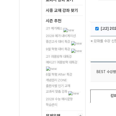
시중 교재 강좌 찾기
시즌 추천
고1 메가패스
[고2] 20
2028 메가 내비게이션
※ 강좌를 수강 신
중간고사 대비 특강
9월 학평 대비 특강
고1 여름방학 대특강
예비고1 여름방학 대특강
BEST 수강평
6월 학평 After 특강
개념원리 ZONE
출판사별 인기 교재
교과서 맞춤 강좌
강
2028 수능 예시문항
학습관리
문제은행