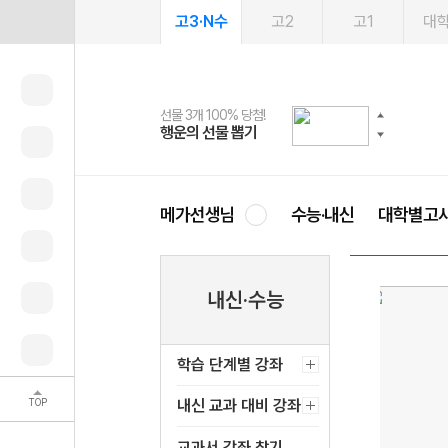
고3·N수
고2
고1
대
선물 3개 100% 당첨!
선물 100% 증정!
여름방학 스터디 캐시백
2027 러셀 단과
스마트러닝앱
메가패스
메가패스 수강생 무료혜택!
사회공헌 캠페인
행운의 선물 뽑기
메가스터디 X 올리브
메가런 썸머스쿨
강사 공개선발
설문 EVENT
3일 무료 체험권
메가클럽 멤버십
희망이룸 메가나눔
영
메가선생님
수능·내신
대학별고
내신·수능
학습 단계별 강좌
TOP
내신 교과 대비 강좌
교과서 강좌 찾기