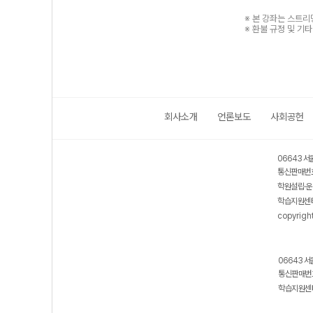
※ 본 강좌는 스트
※ 환불 규정 및 기
회사소개
언론보도
사회공헌
06643 서
통신판매번호
학원설립·운
학습지원센터
copyrigh
06643 서
통신판매번호
학습지원센터