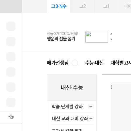
고3·N수
고2
고1
대
선물 3개 100% 당첨!
선물 100% 증정!
여름방학 스터디 캐시백
2027 러셀 단과
스마트러닝앱
메가패스
메가패스 수강생 무료혜택!
사회공헌 캠페인
행운의 선물 뽑기
메가스터디 X 올리브
메가런 썸머스쿨
강사 공개선발
설문 EVENT
3일 무료 체험권
메가클럽 멤버십
희망이룸 메가나눔
영
메가선생님
수능·내신
대학별고
내신·수능
학습 단계별 강좌
TOP
내신 교과 대비 강좌
교과서 강좌 찾기