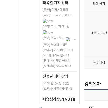
과목별 기획 강좌
강좌 범위
[국·영] 학평변형 특강
[국어] 고1 국어 필승 비법
[수학] 고1 수학 대비법
내용 및 특징
[영어] 학습 가이드
[영어] 부교재 기획전
[한국사] 내신 1등급 FAQ
[사·과] 메가로 완자해!
[통합사회] 맞춤 라인업
수강 대상
[통합과학] 종지부 찍기!
전형별 대비 강좌
강의목차
[스펙] 한국사능력검정
[스펙] 한자급수자격검정
학습심리상담(MBTI)
OT