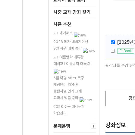
시중 교재 강좌 찾기
시즌 추천
고1 메가패스
2028 메가 내비게이션
[2025년
9월 학평 대비 특강
E-Book
고1 여름방학 대특강
예비고1 여름방학 대특강
※ 강좌를 수강 신
6월 학평 After 특강
개념원리 ZONE
출판사별 인기 교재
강
교과서 맞춤 강좌
2028 수능 예시문항
학습관리
강좌정보
문제은행