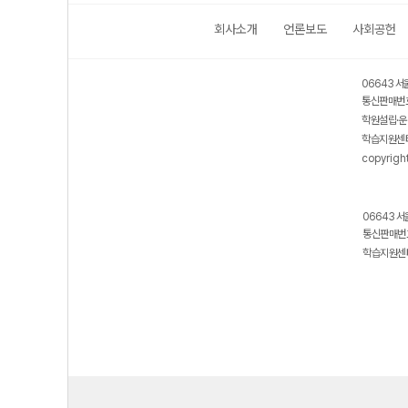
회사소개
언론보도
사회공헌
06643 서
통신판매번호
학원설립·운
학습지원센터
copyrigh
06643 서
통신판매번호
학습지원센터