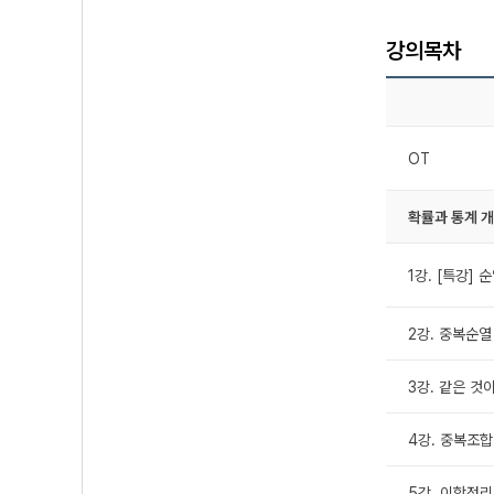
강의목차
OT
확률과 통계 
1강. [특강] 
2강. 중복순열
3강. 같은 것
4강. 중복조합
5강. 이항정리