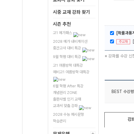
시중 교재 강좌 찾기
시즌 추천
고1 메가패스
[확률과통계
2028 메가 내비게이션
주교재
중간고사 대비 특강
※ 강좌를 수강 신
9월 학평 대비 특강
고1 여름방학 대특강
예비고1 여름방학 대특강
6월 학평 After 특강
BEST 수강평
개념원리 ZONE
출판사별 인기 교재
교과서 맞춤 강좌
2028 수능 예시문항
강
학습관리
문제은행