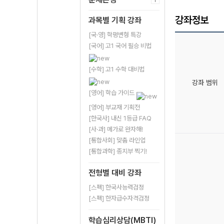
강좌정보
과목별 기획 강좌
[국·영] 학평변형 특강
[국어] 고1 국어 필승 비법
[수학] 고1 수학 대비법
강좌 범위
[영어] 학습 가이드
[영어] 부교재 기획전
[한국사] 내신 1등급 FAQ
[사·과] 메가로 완자해!
[통합사회] 맞춤 라인업
[통합과학] 종지부 찍기!
전형별 대비 강좌
[스펙] 한국사능력검정
[스펙] 한자급수자격검정
학습심리상담(MBTI)