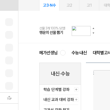
고3·N수
고2
고1
대
선물 3개 100% 당첨!
선물 100% 증정!
여름방학 스터디 캐시백
2027 러셀 단과
스마트러닝앱
메가패스
메가패스 수강생 무료혜택!
사회공헌 캠페인
행운의 선물 뽑기
메가스터디 X 올리브
메가런 썸머스쿨
강사 공개선발
설문 EVENT
3일 무료 체험권
메가클럽 멤버십
희망이룸 메가나눔
영
메가선생님
수능·내신
대학별고
내신·수능
학습 단계별 강좌
TOP
내신 교과 대비 강좌
교과서 강좌 찾기