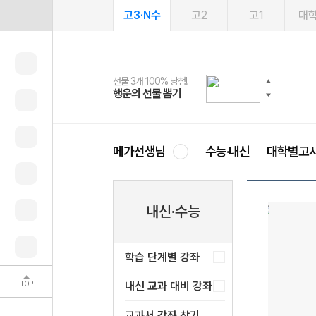
고3·N수
고2
고1
대
선물 3개 100% 당첨!
선물 100% 증정!
2027 러셀 단과
스마트러닝앱
메가패스
메가패스 수강생 무료혜택!
사회공헌 캠페인
행운의 선물 뽑기
메가스터디 X 올리브
강사 공개선발
설문 EVENT
3일 무료 체험권
메가클럽 멤버십
희망이룸 메가나눔
영
메가선생님
수능·내신
대학별고
내신·수능
학습 단계별 강좌
TOP
내신 교과 대비 강좌
교과서 강좌 찾기