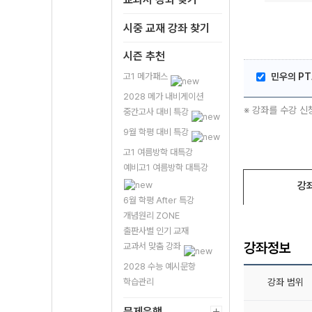
시중 교재 강좌 찾기
시즌 추천
고1 메가패스
민우의 PT
2028 메가 내비게이션
※ 강좌를 수강 신
중간고사 대비 특강
9월 학평 대비 특강
고1 여름방학 대특강
예비고1 여름방학 대특강
강
6월 학평 After 특강
개념원리 ZONE
출판사별 인기 교재
강좌정보
교과서 맞춤 강좌
2028 수능 예시문항
학습관리
강좌 범위
문제은행