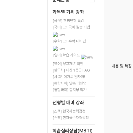
과목별 기획 강좌
[국·영] 학평변형 특강
[국어] 고1 국어 필승 비법
[수학] 고1 수학 대비법
[영어] 학습 가이드
[영어] 부교재 기획전
내용 및 특징
[한국사] 내신 1등급 FAQ
[사·과] 메가로 완자해!
[통합사회] 맞춤 라인업
[통합과학] 종지부 찍기!
전형별 대비 강좌
[스펙] 한국사능력검정
[스펙] 한자급수자격검정
학습심리상담(MBTI)