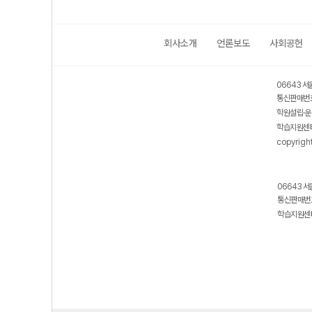
회사소개
언론보도
사회공헌
06643 서
통신판매번호
학원설립·운
학습지원센터
copyrigh
06643 서
통신판매번호
학습지원센터