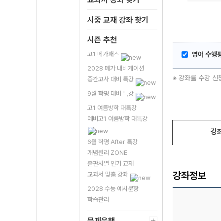
시중 교재 강좌 찾기
시즌 추천
고1 메가패스
영어 수행
2028 메가 내비게이션
※ 강좌를 수강 신
중간고사 대비 특강
9월 학평 대비 특강
고1 여름방학 대특강
예비고1 여름방학 대특강
강
6월 학평 After 특강
개념원리 ZONE
출판사별 인기 교재
강좌정보
교과서 맞춤 강좌
2028 수능 예시문항
학습관리
문제은행