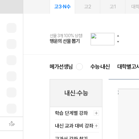
고3·N수
고2
고1
대
선물 3개 100% 당첨!
선물 100% 증정!
여름방학 스터디 캐시백
2027 러셀 단과
스마트러닝앱
메가패스
메가패스 수강생 무료혜택!
사회공헌 캠페인
행운의 선물 뽑기
메가스터디 X 올리브
메가런 썸머스쿨
강사 공개선발
설문 EVENT
3일 무료 체험권
메가클럽 멤버십
희망이룸 메가나눔
영
메가선생님
수능·내신
대학별고
내신·수능
학습 단계별 강좌
TOP
내신 교과 대비 강좌
교과서 강좌 찾기