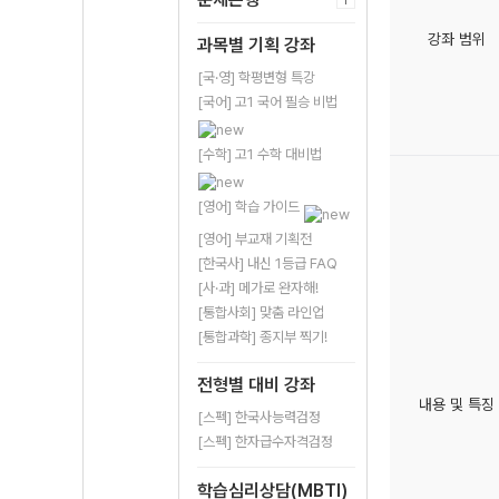
강좌 범위
과목별 기획 강좌
[국·영] 학평변형 특강
[국어] 고1 국어 필승 비법
[수학] 고1 수학 대비법
[영어] 학습 가이드
[영어] 부교재 기획전
[한국사] 내신 1등급 FAQ
[사·과] 메가로 완자해!
[통합사회] 맞춤 라인업
[통합과학] 종지부 찍기!
전형별 대비 강좌
내용 및 특징
[스펙] 한국사능력검정
[스펙] 한자급수자격검정
학습심리상담(MBTI)