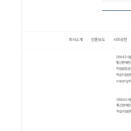
회사소개
언론보도
사회공헌
06643 서
통신판매번호
학원설립·운
학습지원센터
copyrigh
06643 서
통신판매번호
학습지원센터