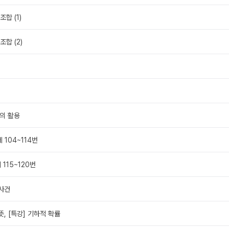
조합 (1)
조합 (2)
의 활용
 104~114번
 115~120번
 사건
뜻, [특강] 기하적 확률