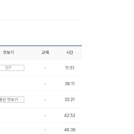
맛보기
교재
시간
OT
-
11:51
-
38:11
통강 맛보기
-
32:21
-
42:52
-
48:38