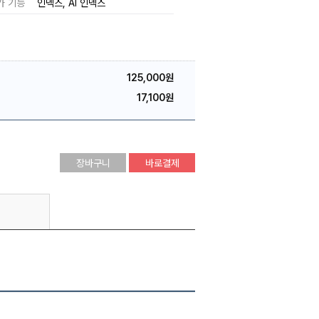
가 기능
인덱스
AI 인덱스
125,000원
17,100원
장바구니
바로결제