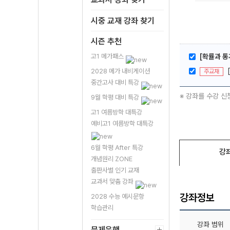
시중 교재 강좌 찾기
시즌 추천
고1 메가패스
[확률과 통
2028 메가 내비게이션
주교재
중간고사 대비 특강
※ 강좌를 수강 신
9월 학평 대비 특강
고1 여름방학 대특강
예비고1 여름방학 대특강
6월 학평 After 특강
강
개념원리 ZONE
출판사별 인기 교재
교과서 맞춤 강좌
강좌정보
2028 수능 예시문항
학습관리
강좌 범위
문제은행