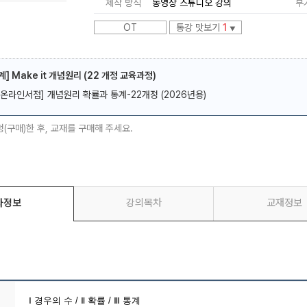
제작 방식
동영상 스튜디오 강의
부
OT
통강 맛보기
1
▼
계] Make it 개념원리 (22 개정 교육과정)
[온라인서점] 개념원리 확률과 통계-22개정 (2026년용)
메가스터디
청(구매)한 후, 교재를 구매해 주세요.
좌정보
강의목차
교재정보
Ⅰ
경우의 수 /
Ⅱ
확률 /
Ⅲ
통계