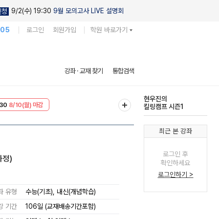
9/2(수) 19:30
9월 모의고사 LIVE 설명회
신청
105
로그인
회원가입
학원 바로가기
다채로운 난도
강좌 · 교재 찾기
통합검색
실전 모의고사
T
8/10(월) 마감
현우진의
30
8/10(월) 마감
킬링캠프 시즌1
최근 본 강좌
로그인 후
과정)
확인하세요
로그인하기 >
좌 유형
수능(기초), 내신(개념학습)
강 기간
106일 (교재배송기간포함)