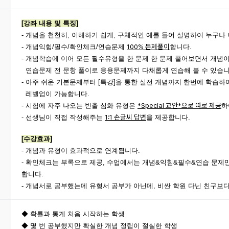
[강좌 내용 및 특징]
- 개념을 천천히, 이해하기 쉽게, 구체적인 예를 들어 설명하여 누구나
100% 문제풀이
- 개념익힘/필수/확인체크/연습문제
합니다.
- 개념학습에 이어 모든 필수유형을 한 문제 한 문제 풀어보면서 개념
연습문제 전 문항 풀이로 응용문제까지 다채롭게 연습해 볼 수 있습니
- 아주 쉬운 기본문제부터 [특강]을 통한 실전 개념까지 한번에 학습하
레벨업이 가능합니다.
*Special 교안*으로 따로 제공
- 시험에 자주 나오는 빈출 심화 유형은
하
1:1 손글씨 답변
- 선생님이 직접 작성해주는
을 제공합니다.
[수강효과]
- 개념과 유형이 효과적으로 연계됩니다.
- 확인체크는 부록으로 제공, 수업에서는 개념&익힘&필수&연습 문제
합니다.
- 개념서로 공부했는데 유형서 공부가 아닌데, 비싼 학원 다닌 친구보
◆ 확률과 통계 처음 시작하는 학생
◆ 몇 번 공부했지만 확실한 개념 정립이 절실한 학생