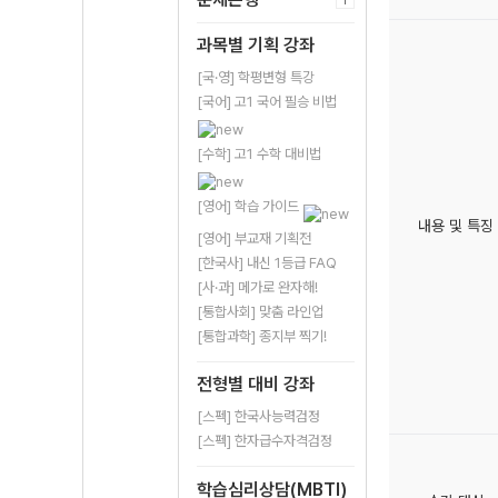
과목별 기획 강좌
[국·영] 학평변형 특강
[국어] 고1 국어 필승 비법
[수학] 고1 수학 대비법
[영어] 학습 가이드
내용 및 특징
[영어] 부교재 기획전
[한국사] 내신 1등급 FAQ
[사·과] 메가로 완자해!
[통합사회] 맞춤 라인업
[통합과학] 종지부 찍기!
전형별 대비 강좌
[스펙] 한국사능력검정
[스펙] 한자급수자격검정
학습심리상담(MBTI)