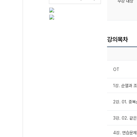
수강 대상
강의목차
OT
1강. 순열과 
2강. 01. 중
3강. 02. 같
4강. 연습문제