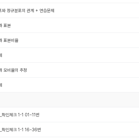
포와 정규분포의 관계 + 연습문제
과 표본
율과 표본비율
제
과 모비율의 추정
제
확인체크 1-1 01~11번
확인체크 1-1 16~36번