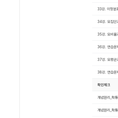
33강. 이항분
34강. 모집단
35강. 모비
36강. 연습문
37강. 모평균
38강. 연습문
확인체크
개념원리_확통_
개념원리_확통_