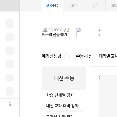
고3·N수
고2
고1
대
선물 3개 100% 당첨!
선물 100% 증정!
여름방학 스터디 캐시백
2027 러셀 단과
스마트러닝앱
메가패스
메가패스 수강생 무료혜택!
사회공헌 캠페인
행운의 선물 뽑기
메가스터디 X 올리브
메가런 썸머스쿨
강사 공개선발
설문 EVENT
3일 무료 체험권
메가클럽 멤버십
희망이룸 메가나눔
영
메가선생님
수능·내신
대학별고
내신·수능
학습 단계별 강좌
TOP
내신 교과 대비 강좌
교과서 강좌 찾기