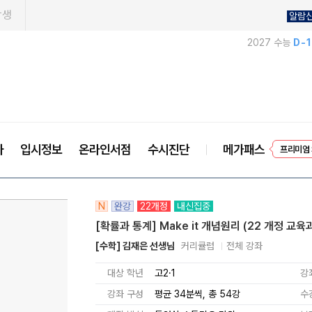
학생
알람
2027 수능
D-
EVEN
사
입시정보
온라인서점
수시진단
메가패스
프리미엄 
N
완강
22개정
내신집중
[확률과 통계] Make it 개념원리 (22 개정 교육
[수학] 김재은 선생님
커리큘럼
전체 강좌
대상 학년
고2·1
강
강좌 구성
평균 34분씩, 총 54강
수