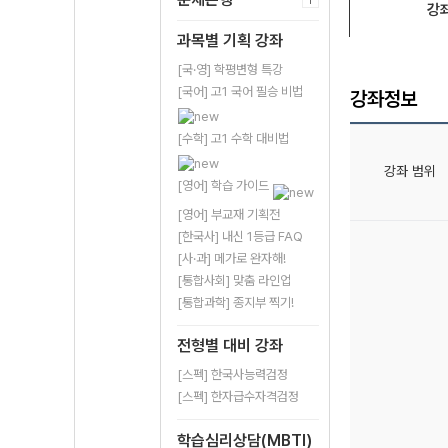
강
과목별 기획 강좌
[국·영] 학평변형 특강
[국어] 고1 국어 필승 비법
강좌정보
[수학] 고1 수학 대비법
강좌 범위
[영어] 학습 가이드
[영어] 부교재 기획전
[한국사] 내신 1등급 FAQ
[사·과] 메가로 완자해!
[통합사회] 맞춤 라인업
[통합과학] 종지부 찍기!
전형별 대비 강좌
[스펙] 한국사능력검정
[스펙] 한자급수자격검정
학습심리상담(MBTI)