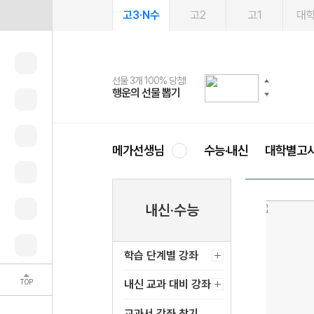
고3·N수
고2
고1
대
선물 3개 100% 당첨!
선물 100% 증정!
여름방학 스터디 캐시백
2027 러셀 단과
스마트러닝앱
메가패스
메가패스 수강생 무료혜택!
사회공헌 캠페인
행운의 선물 뽑기
메가스터디 X 올리브
메가런 썸머스쿨
강사 공개선발
설문 EVENT
3일 무료 체험권
메가클럽 멤버십
희망이룸 메가나눔
영
메가선생님
수능·내신
대학별고
내신·수능
학습 단계별 강좌
TOP
내신 교과 대비 강좌
교과서 강좌 찾기