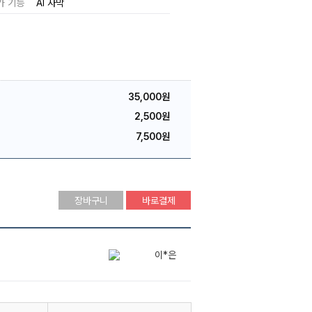
가 기능
AI 자막
35,000원
2,500원
7,500원
장바구니
바로결제
이*은