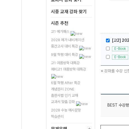
시중 교재 강좌 찾기
시즌 추천
고1 메가패스
2028 메가 내비게이션
[고2] 20
중간고사 대비 특강
E-Book
9월 학평 대비 특강
E-Book
고1 여름방학 대특강
예비고1 여름방학 대특강
※ 강좌를 수강 신
6월 학평 After 특강
개념원리 ZONE
출판사별 인기 교재
교과서 맞춤 강좌
BEST 수강평
2028 수능 예시문항
학습관리
문제은행