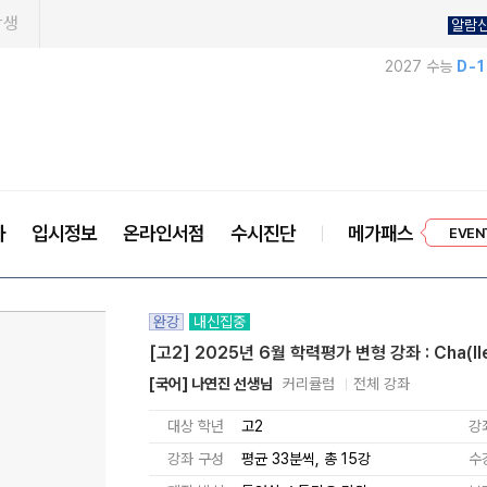
학생
알람
2027 수능
D-
프리미엄 
사
입시정보
온라인서점
수시진단
메가패스
EVEN
완강
내신집중
[고2] 2025년 6월 학력평가 변형 강좌 : Cha(ll
[국어] 나연진 선생님
커리큘럼
전체 강좌
대상 학년
고2
강
강좌 구성
평균 33분씩, 총 15강
수