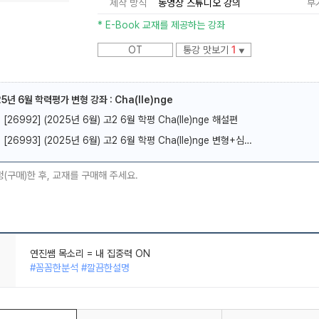
제작 방식
동영상 스튜디오 강의
부
* E-Book 교재를 제공하는 강좌
OT
통강 맛보기
1
▼
25년 6월 학력평가 변형 강좌 : Cha(lle)nge
메가스터디
[26992] (2025년 6월) 고2 6월 학평 Cha(lle)nge 해설편
[26993] (2025년 6월) 고2 6월 학평 Cha(lle)nge 변형+심화편
청(구매)한 후, 교재를 구매해 주세요.
연진쌤 목소리 = 내 집중력 ON
#꼼꼼한분석 #깔끔한설명