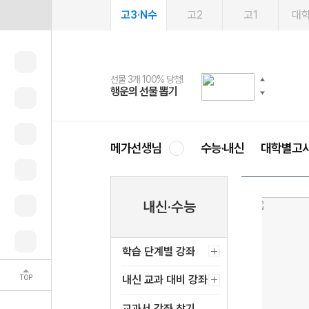
고3·N수
고2
고1
대
선물 3개 100% 당첨!
선물 100% 증정!
여름방학 스터디 캐시백
2027 러셀 단과
스마트러닝앱
메가패스
메가패스 수강생 무료혜택!
사회공헌 캠페인
행운의 선물 뽑기
메가스터디 X 올리브
메가런 썸머스쿨
강사 공개선발
설문 EVENT
3일 무료 체험권
메가클럽 멤버십
희망이룸 메가나눔
영
메가선생님
수능·내신
대학별고
내신·수능
학습 단계별 강좌
TOP
내신 교과 대비 강좌
교과서 강좌 찾기