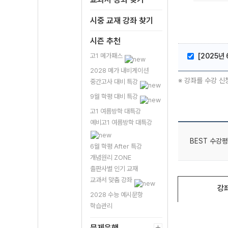
시중 교재 강좌 찾기
시즌 추천
고1 메가패스
[2025년
2028 메가 내비게이션
※ 강좌를 수강 신
중간고사 대비 특강
9월 학평 대비 특강
고1 여름방학 대특강
예비고1 여름방학 대특강
BEST 수강평
6월 학평 After 특강
개념원리 ZONE
출판사별 인기 교재
교과서 맞춤 강좌
강
2028 수능 예시문항
학습관리
문제은행