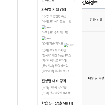
강좌정보
과목별 기획 강좌
[국·영] 학평변형 특강
강좌 범위
[국어] 고1 국어 필승 비법
[수학] 고1 수학 대비법
[영어] 학습 가이드
[영어] 부교재 기획전
[한국사] 내신 1등급 FAQ
[사·과] 메가로 완자해!
[통합사회] 맞춤 라인업
[통합과학] 종지부 찍기!
내용 및 특징
전형별 대비 강좌
[스펙] 한국사능력검정
[스펙] 한자급수자격검정
학습심리상담(MBTI)