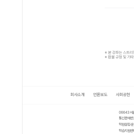
※ 본 강좌는 스트
※ 환불 규정 및 기
회사소개
언론보도
사회공헌
06643 서
통신판매번호
학원설립·운
학습지원센터