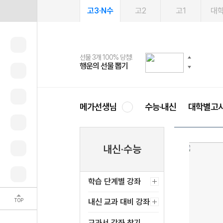
고3·N수
고2
고1
대
선물 3개 100% 당첨!
선물 100% 증정!
여름방학 스터디 캐시백
2027 러셀 단과
스마트러닝앱
메가패스
메가패스 수강생 무료혜택!
사회공헌 캠페인
행운의 선물 뽑기
메가스터디 X 올리브
메가런 썸머스쿨
강사 공개선발
설문 EVENT
3일 무료 체험권
메가클럽 멤버십
희망이룸 메가나눔
영
메가선생님
수능·내신
대학별고
내신·수능
학습 단계별 강좌
TOP
내신 교과 대비 강좌
교과서 강좌 찾기