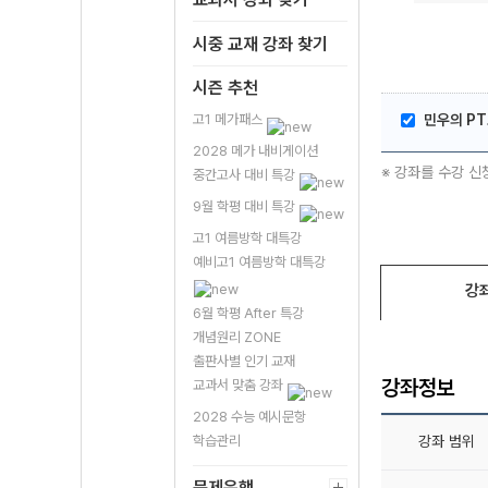
시중 교재 강좌 찾기
시즌 추천
고1 메가패스
민우의 PT
2028 메가 내비게이션
※ 강좌를 수강 신
중간고사 대비 특강
9월 학평 대비 특강
고1 여름방학 대특강
예비고1 여름방학 대특강
강
6월 학평 After 특강
개념원리 ZONE
출판사별 인기 교재
강좌정보
교과서 맞춤 강좌
2028 수능 예시문항
학습관리
강좌 범위
문제은행