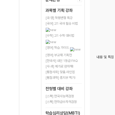
과목별 기획 강좌
[국·영] 학평변형 특강
[국어] 고1 국어 필승 비법
[수학] 고1 수학 대비법
[영어] 학습 가이드
[영어] 부교재 기획전
내용 및 특징
[한국사] 내신 1등급 FAQ
[사·과] 메가로 완자해!
[통합사회] 맞춤 라인업
[통합과학] 종지부 찍기!
전형별 대비 강좌
[스펙] 한국사능력검정
[스펙] 한자급수자격검정
학습심리상담(MBTI)