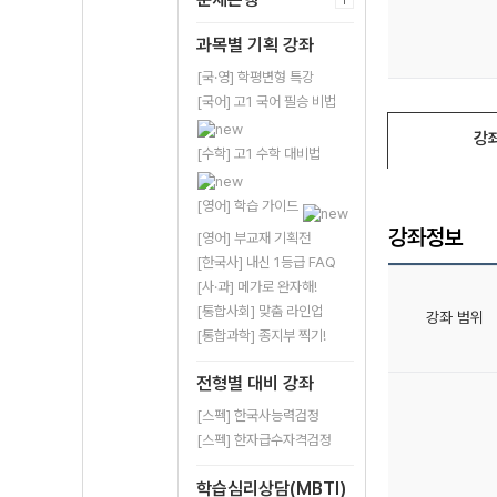
과목별 기획 강좌
[국·영] 학평변형 특강
[국어] 고1 국어 필승 비법
강
[수학] 고1 수학 대비법
[영어] 학습 가이드
강좌정보
[영어] 부교재 기획전
[한국사] 내신 1등급 FAQ
[사·과] 메가로 완자해!
[통합사회] 맞춤 라인업
강좌 범위
[통합과학] 종지부 찍기!
전형별 대비 강좌
[스펙] 한국사능력검정
[스펙] 한자급수자격검정
학습심리상담(MBTI)