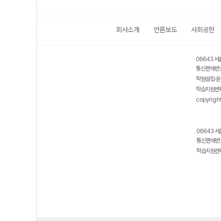
회사소개
언론보도
사회공헌
06643 서
통신판매번호
학원설립·운
학습지원센터
copyrigh
06643 서
통신판매번호
학습지원센터