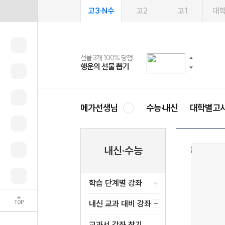
고3·N수
고2
고1
대
선물 3개 100% 당첨!
선물 100% 증정!
여름방학 스터디 캐시백
2027 러셀 단과
스마트러닝앱
메가패스
메가패스 수강생 무료혜택!
사회공헌 캠페인
행운의 선물 뽑기
메가스터디 X 올리브
메가런 썸머스쿨
강사 공개선발
설문 EVENT
3일 무료 체험권
메가클럽 멤버십
희망이룸 메가나눔
영
메가선생님
수능·내신
대학별고
내신·수능
학습 단계별 강좌
TOP
내신 교과 대비 강좌
교과서 강좌 찾기