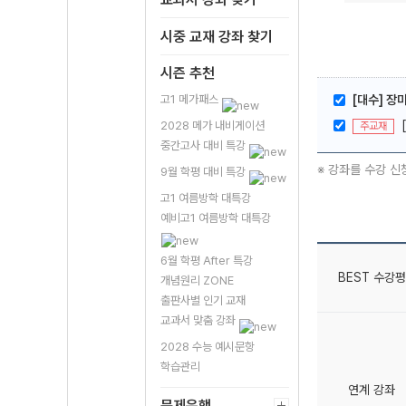
시중 교재 강좌 찾기
시즌 추천
고1 메가패스
[대수] 장
2028 메가 내비게이션
주교재
중간고사 대비 특강
※ 강좌를 수강 신
9월 학평 대비 특강
고1 여름방학 대특강
예비고1 여름방학 대특강
6월 학평 After 특강
BEST 수강평
개념원리 ZONE
출판사별 인기 교재
교과서 맞춤 강좌
2028 수능 예시문항
학습관리
연계 강좌
문제은행