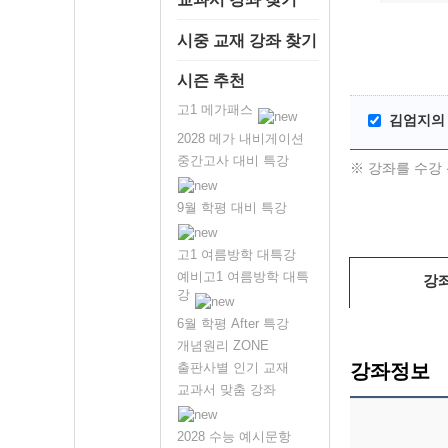
시중 교재 강좌 찾기
시즌 추천
고1 메가패스
김엄지의 
2028 메가 내비게이션
중간고사 대비 특강
※ 강좌를 수강 
9월 학평 대비 특강
고1 여름방학 대특강
예비고1 여름방학 대특
강
강
6월 학평 After 특강
개념원리 ZONE
출판사별 인기 교재
강좌정보
교과서 맞춤 강좌
2028 수능 예시문항