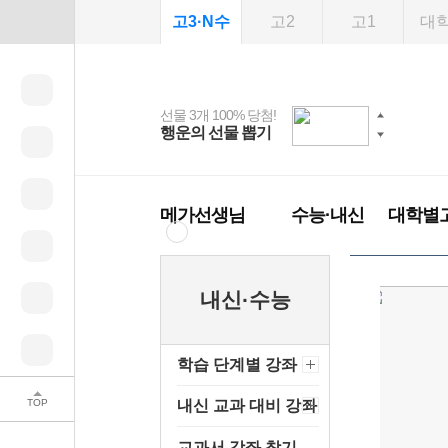
고3·N수
고2
고1
대
선물 3개 100% 당첨!
선물 100% 증정!
여름방학 스터디 캐시
2027 러셀 단과
스마트러닝앱
메가패스
메가패스 수강생 무료
사회공헌 캠페인
행운의 선물 뽑기
메가스터디 X 올리
강사 공개선발
설문 EVENT
3일 무료 체험권
희망이룸 메가나눔
백
혜택!
브영
메가런 썸머스쿨
메가클럽 멤버십
메가선생님
수능·내신
대학별
내신·수능
학습 단계별 강좌
TOP
내신 교과 대비 강좌
교과서 강좌 찾기