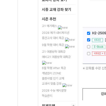
시중 교재 강좌 찾기
시즌 추천
고1 메가패스
2028 메가 내비게이션
H2-250
중간고사 대비 특강
비타민
9월 학평 대비 특강
E-Book
고1 여름방학 대특강
비타민 + E
예비고1 여름방학 대특강
※ 강좌를 수강 신
6월 학평 After 특강
개념원리 ZONE
출판사별 인기 교재
교과서 맞춤 강좌
2028 수능 예시문항
강
학습관리
문제은행