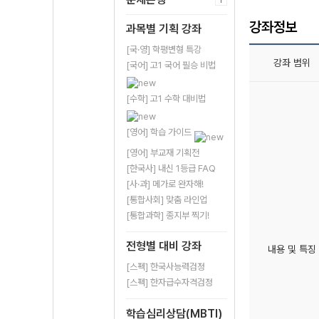
강좌정보
과목별 기획 강좌
[국·영] 학평변형 특강
강좌 범위
[국어] 고1 국어 필승 비법
[수학] 고1 수학 대비법
[영어] 학습 가이드
[영어] 부교재 기획전
[한국사] 내신 1등급 FAQ
[사·과] 메가로 완자해!
[통합사회] 맞춤 라인업
[통합과학] 종지부 찍기!
전형별 대비 강좌
내용 및 특징
[스펙] 한국사능력검정
[스펙] 한자급수자격검정
학습심리상담(MBTI)