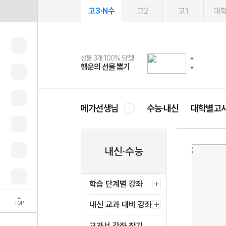
고3·N수
고2
고1
대
선물 3개 100% 당첨!
선물 100% 증정!
여름방학 스터디 캐시백
2027 러셀 단과
스마트러닝앱
메가패스
메가패스 수강생 무료혜택!
사회공헌 캠페인
행운의 선물 뽑기
메가스터디 X 올리브
메가런 썸머스쿨
강사 공개선발
설문 EVENT
3일 무료 체험권
메가클럽 멤버십
희망이룸 메가나눔
영
메가선생님
수능·내신
대학별고
내신·수능
학습 단계별 강좌
TOP
내신 교과 대비 강좌
교과서 강좌 찾기