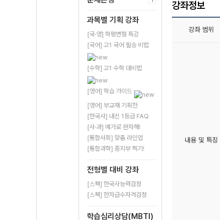
강좌정보
과목별 기획 강좌
강좌 범위
[국·영] 학평변형 특강
[국어] 고1 국어 필승 비법
[수학] 고1 수학 대비법
[영어] 학습 가이드
[영어] 부교재 기획전
[한국사] 내신 1등급 FAQ
[사·과] 메가로 완자해!
[통합사회] 맞춤 라인업
내용 및 특징
[통합과학] 종지부 찍기!
전형별 대비 강좌
[스펙] 한국사능력검정
[스펙] 한자급수자격검정
학습심리상담(MBTI)