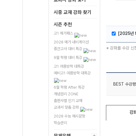
시중 교재 강좌 찾기
시즌 추천
고1 메가패스
[2025년
2028 메가 내비게이션
※ 강좌를 수강 신
중간고사 대비 특강
9월 학평 대비 특강
고1 여름방학 대특강
예비고1 여름방학 대특강
BEST 수강평
6월 학평 After 특강
개념원리 ZONE
출판사별 인기 교재
교과서 맞춤 강좌
강
2028 수능 예시문항
학습관리
문제은행