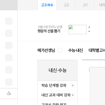
고3·N수
고2
고1
대
선물 3개 100% 당첨!
선물 100% 증정!
여름방학 스터디 캐시백
2027 러셀 단과
스마트러닝앱
메가패스
메가패스 수강생 무료혜택!
사회공헌 캠페인
행운의 선물 뽑기
메가스터디 X 올리브
메가런 썸머스쿨
강사 공개선발
설문 EVENT
3일 무료 체험권
메가클럽 멤버십
희망이룸 메가나눔
영
메가선생님
수능·내신
대학별고
내신·수능
학습 단계별 강좌
TOP
내신 교과 대비 강좌
교과서 강좌 찾기