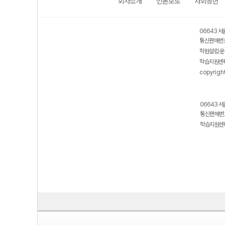
회사소개
언론보도
사회공헌
06643 서
통신판매번호
학원설립·운
학습지원센터
copyrigh
06643 서
통신판매번호
학습지원센터