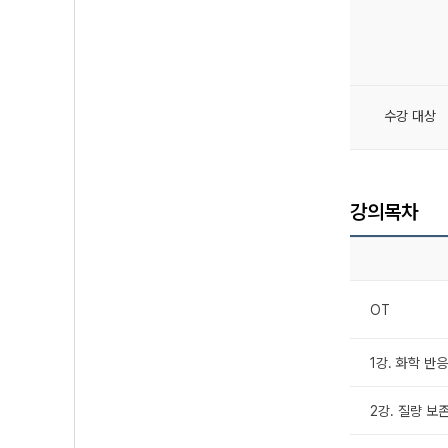
수강 대상
강의목차
OT
1강. 화학 반
2강. 질량 보