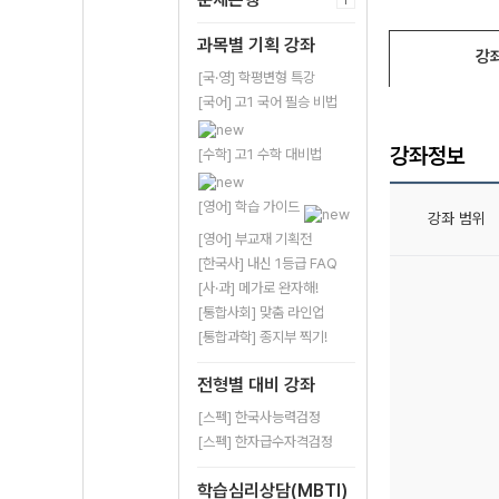
과목별 기획 강좌
강
[국·영] 학평변형 특강
[국어] 고1 국어 필승 비법
강좌정보
[수학] 고1 수학 대비법
[영어] 학습 가이드
강좌 범위
[영어] 부교재 기획전
[한국사] 내신 1등급 FAQ
[사·과] 메가로 완자해!
[통합사회] 맞춤 라인업
[통합과학] 종지부 찍기!
전형별 대비 강좌
[스펙] 한국사능력검정
[스펙] 한자급수자격검정
학습심리상담(MBTI)