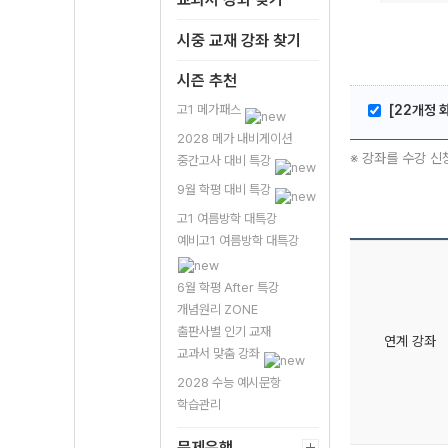
시중 교재 강좌 찾기
시즌 추천
고1 메가패스
[22개정 화
2028 메가 내비게이션
※ 강좌를 수강 신
중간고사 대비 특강
9월 학평 대비 특강
고1 여름방학 대특강
예비고1 여름방학 대특강
6월 학평 After 특강
개념원리 ZONE
출판사별 인기 교재
연계 강좌
교과서 맞춤 강좌
2028 수능 예시문항
학습관리
문제은행