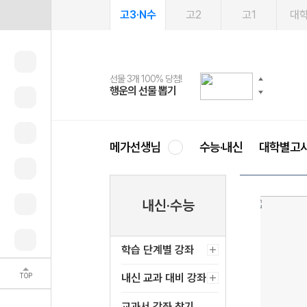
고3·N수
고2
고1
대
선물 3개 100% 당첨!
선물 100% 증정!
여름방학 스터디 캐시백
2027 러셀 단과
스마트러닝앱
메가패스
메가패스 수강생 무료혜택!
사회공헌 캠페인
행운의 선물 뽑기
메가스터디 X 올리브
메가런 썸머스쿨
강사 공개선발
설문 EVENT
3일 무료 체험권
메가클럽 멤버십
희망이룸 메가나눔
영
메가선생님
수능·내신
대학별고
내신·수능
학습 단계별 강좌
TOP
내신 교과 대비 강좌
교과서 강좌 찾기