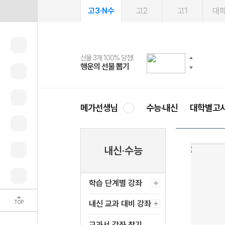
고3·N수
고2
고1
대
선물 3개 100% 당첨!
선물 100% 증정!
여름방학 스터디 캐시백
2027 러셀 단과
스마트러닝앱
메가패스
메가패스 수강생 무료혜택!
사회공헌 캠페인
행운의 선물 뽑기
메가스터디 X 올리브
메가런 썸머스쿨
강사 공개선발
설문 EVENT
3일 무료 체험권
메가클럽 멤버십
희망이룸 메가나눔
영
메가선생님
수능·내신
대학별고
내신·수능
학습 단계별 강좌
TOP
내신 교과 대비 강좌
교과서 강좌 찾기