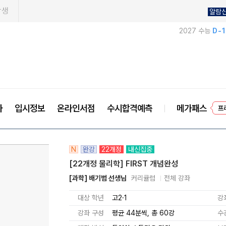
학생
알람
2027 수능
D-
프
사
입시정보
온라인서점
수시합격예측
메가패스
N
완강
22개정
내신집중
[22개정 물리학] FIRST 개념완성
[과학] 배기범 선생님
커리큘럼
전체 강좌
대상 학년
고2·1
강
강좌 구성
평균 44분씩, 총 60강
수