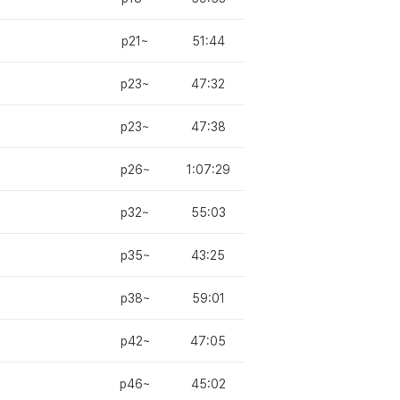
p21~
51:44
p23~
47:32
p23~
47:38
p26~
1:07:29
p32~
55:03
p35~
43:25
p38~
59:01
p42~
47:05
p46~
45:02