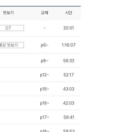
맛보기
교재
시간
OT
-
20:01
통강 맛보기
p6~
1:16:07
p8~
56:33
p12~
52:17
p16~
43:03
p16~
42:03
p17~
59:41
p18~
59:53