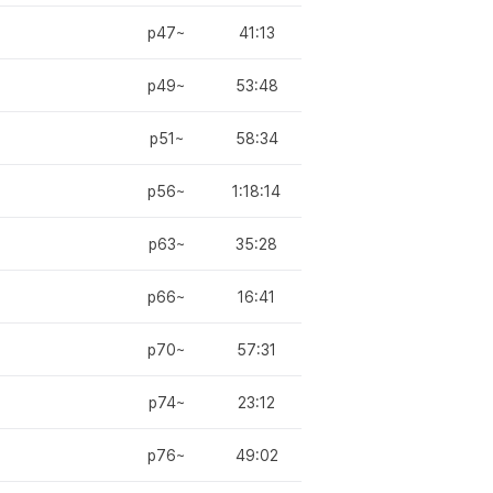
p47~
41:13
p49~
53:48
p51~
58:34
p56~
1:18:14
p63~
35:28
p66~
16:41
p70~
57:31
p74~
23:12
p76~
49:02