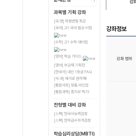
강
과목별 기획 강좌
[국·영] 학평변형 특강
강좌정보
[국어] 고1 국어 필승 비법
[수학] 고1 수학 대비법
[영어] 학습 가이드
강좌 범위
[영어] 부교재 기획전
[한국사] 내신 1등급 FAQ
[사·과] 메가로 완자해!
[통합사회] 맞춤 라인업
[통합과학] 종지부 찍기!
전형별 대비 강좌
[스펙] 한국사능력검정
[스펙] 한자급수자격검정
학습심리상담(MBTI)