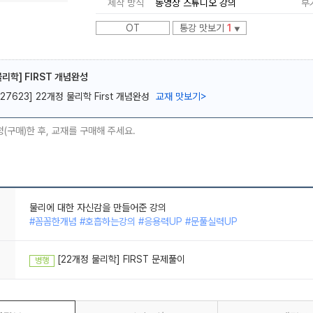
제작 방식
동영상 스튜디오 강의
부
OT
통강 맛보기
1
▼
물리학] FIRST 개념완성
[27623] 22개정 물리학 First 개념완성
교재 맛보기
>
메가스터디
청(구매)한 후, 교재를 구매해 주세요.
물리에 대한 자신감을 만들어준 강의
#꼼꼼한개념 #호흡하는강의 #응용력UP #문풀실력UP
물리는 역시 배기범
#자꾸듣고싶은 #계산이간결한 #응용력UP
물리에 대한 자신감을 만들어준 강의
#꼼꼼한개념 #호흡하는강의 #응용력UP #문풀실력UP
[22개정 물리학] FIRST 문제풀이
병행