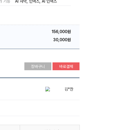
가 기능
AI 자막
인덱스
AI 인덱스
156,000원
30,000원
장바구니
바로결제
김*찬
임*선
김*찬