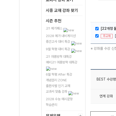
시중 교재 강좌 찾기
시즌 추천
고1 메가패스
[22개정 
2028 메가 내비게이션
주교재
중간고사 대비 특강
※ 강좌를 수강 신
9월 학평 대비 특강
고1 여름방학 대특강
예비고1 여름방학 대특강
6월 학평 After 특강
BEST 수강평
개념원리 ZONE
출판사별 인기 교재
교과서 맞춤 강좌
연계 강좌
2028 수능 예시문항
학습관리
문제은행