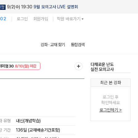
9/2(수) 19:30
9월 모의고사 LIVE 설명회
신청
102
로그인
회원가입
학원 바로가기
현우진의
강좌 · 교재 찾기
통합검색
킬링캠프 시즌1
리미엄 30
8/10(월) 마감
다채로운 난도
EVENT
8/10(월) 마감
실전 모의고사
최근 본 강좌
로그인 후
확인하세요
로그인하기 >
좌 유형
내신(개념학습)
강 기간
136일 (교재배송기간포함)