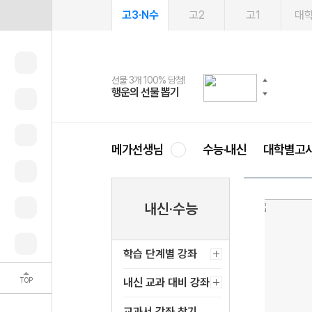
고3·N수
고2
고1
대
선물 3개 100% 당첨!
선물 100% 증정!
2027 러셀 단과
스마트러닝앱
메가패스
메가패스 수강생 무료혜택!
사회공헌 캠페인
행운의 선물 뽑기
메가스터디 X 올리브
강사 공개선발
설문 EVENT
3일 무료 체험권
메가클럽 멤버십
희망이룸 메가나눔
영
메가선생님
수능·내신
대학별고
내신·수능
학습 단계별 강좌
TOP
내신 교과 대비 강좌
교과서 강좌 찾기