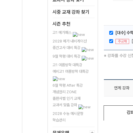
시중 교재 강좌 찾기
시즌 추천
고1 메가패스
[대수] 수
2028 메가 내비게이션
주교재
중간고사 대비 특강
※ 강좌를 수강 신
9월 학평 대비 특강
고1 여름방학 대특강
예비고1 여름방학 대특강
6월 학평 After 특강
연계 강좌
개념원리 ZONE
출판사별 인기 교재
교과서 맞춤 강좌
강
2028 수능 예시문항
학습관리
문제은행