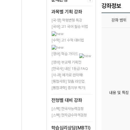
강좌정보
과목별 기획 강좌
강좌 범위
[국·영] 학평변형 특강
[국어] 고1 국어 필승 비법
[수학] 고1 수학 대비법
[영어] 학습 가이드
[영어] 부교재 기획전
[한국사] 내신 1등급 FAQ
[사·과] 메가로 완자해!
[통합사회] 맞춤 라인업
[통합과학] 종지부 찍기!
내용 및 특징
전형별 대비 강좌
[스펙] 한국사능력검정
[스펙] 한자급수자격검정
학습심리상담(MBTI)