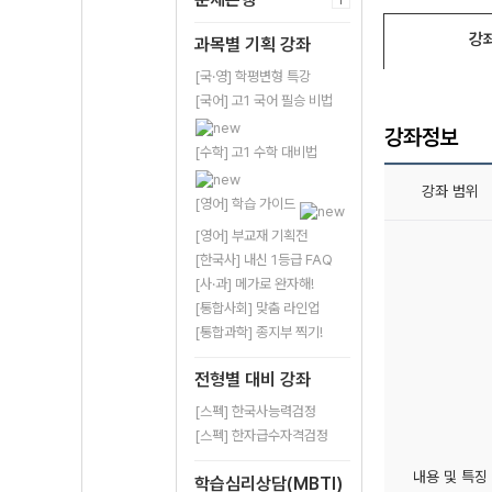
강
과목별 기획 강좌
[국·영] 학평변형 특강
[국어] 고1 국어 필승 비법
강좌정보
[수학] 고1 수학 대비법
강좌 범위
[영어] 학습 가이드
[영어] 부교재 기획전
[한국사] 내신 1등급 FAQ
[사·과] 메가로 완자해!
[통합사회] 맞춤 라인업
[통합과학] 종지부 찍기!
전형별 대비 강좌
[스펙] 한국사능력검정
[스펙] 한자급수자격검정
내용 및 특징
학습심리상담(MBTI)