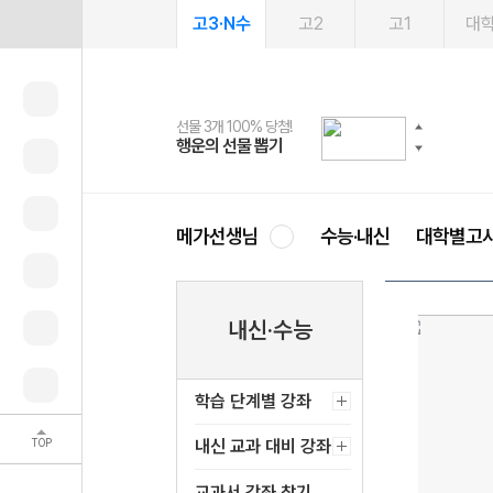
고3·N수
고2
고1
대
선물 3개 100% 당첨!
선물 100% 증정!
여름방학 스터디 캐시백
2027 러셀 단과
스마트러닝앱
메가패스
메가패스 수강생 무료혜택!
사회공헌 캠페인
행운의 선물 뽑기
메가스터디 X 올리브
메가런 썸머스쿨
강사 공개선발
설문 EVENT
3일 무료 체험권
메가클럽 멤버십
희망이룸 메가나눔
영
메가선생님
수능·내신
대학별고
내신·수능
학습 단계별 강좌
TOP
내신 교과 대비 강좌
교과서 강좌 찾기