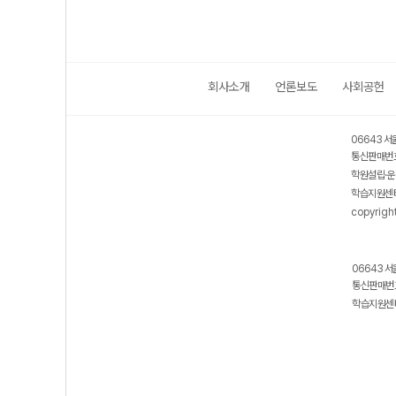
회사소개
언론보도
사회공헌
06643 서
통신판매번호
학원설립·운
학습지원센터
copyrigh
06643 서
통신판매번호
학습지원센터