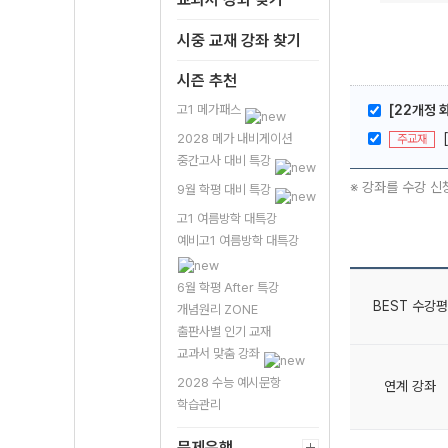
시중 교재 강좌 찾기
시즌 추천
고1 메가패스
[22개정 
2028 메가 내비게이션
주교재
중간고사 대비 특강
※ 강좌를 수강 신
9월 학평 대비 특강
고1 여름방학 대특강
예비고1 여름방학 대특강
6월 학평 After 특강
BEST 수강평
개념원리 ZONE
출판사별 인기 교재
교과서 맞춤 강좌
2028 수능 예시문항
연계 강좌
학습관리
문제은행