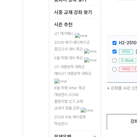
시중 교재 강좌 찾기
시즌 추천
고1 메가패스
2028 메가 내비게이션
H2-251
중간고사 대비 특강
비타민
9월 학평 대비 특강
E-Book
고1 여름방학 대특강
비타민 + E
예비고1 여름방학 대특강
※ 강좌를 수강 신
6월 학평 After 특강
개념원리 ZONE
출판사별 인기 교재
교과서 맞춤 강좌
2028 수능 예시문항
강
학습관리
문제은행