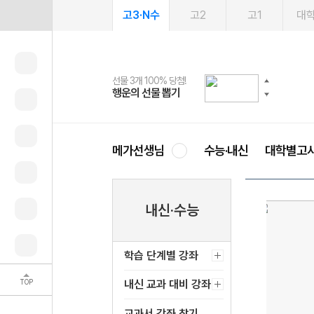
고3·N수
고2
고1
대
선물 3개 100% 당첨!
선물 100% 증정!
여름방학 스터디 캐시백
2027 러셀 단과
스마트러닝앱
메가패스
메가패스 수강생 무료혜택!
사회공헌 캠페인
행운의 선물 뽑기
메가스터디 X 올리브
메가런 썸머스쿨
강사 공개선발
설문 EVENT
3일 무료 체험권
메가클럽 멤버십
희망이룸 메가나눔
영
메가선생님
수능·내신
대학별고
내신·수능
학습 단계별 강좌
TOP
내신 교과 대비 강좌
교과서 강좌 찾기