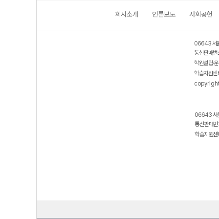
회사소개
언론보도
사회공헌
06643 서
통신판매번호
학원설립·운
학습지원센터
copyrigh
06643 서
통신판매번호
학습지원센터