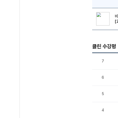
[
클린 수강평
7
6
5
4