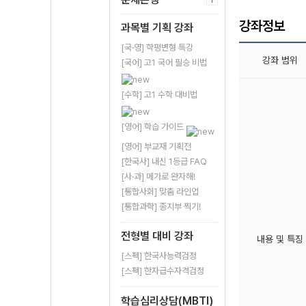
강좌정보
과목별 기획 강좌
[국·영] 학평변형 특강
강좌 범위
[국어] 고1 국어 필승 비법
[수학] 고1 수학 대비법
[영어] 학습 가이드
[영어] 부교재 기획전
[한국사] 내신 1등급 FAQ
[사·과] 메가로 완자해!
[통합사회] 맞춤 라인업
[통합과학] 종지부 찍기!
전형별 대비 강좌
내용 및 특징
[스펙] 한국사능력검정
[스펙] 한자급수자격검정
학습심리상담(MBTI)