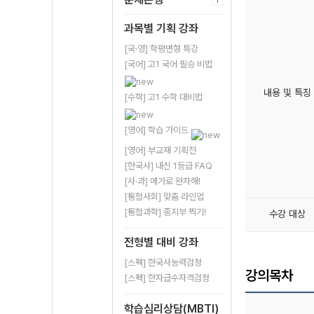
과목별 기획 강좌
[국·영] 학평변형 특강
[국어] 고1 국어 필승 비법
내용 및 특징
[수학] 고1 수학 대비법
[영어] 학습 가이드
[영어] 부교재 기획전
[한국사] 내신 1등급 FAQ
[사·과] 메가로 완자해!
[통합사회] 맞춤 라인업
[통합과학] 종지부 찍기!
수강 대상
전형별 대비 강좌
[스펙] 한국사능력검정
강의목차
[스펙] 한자급수자격검정
학습심리상담(MBTI)