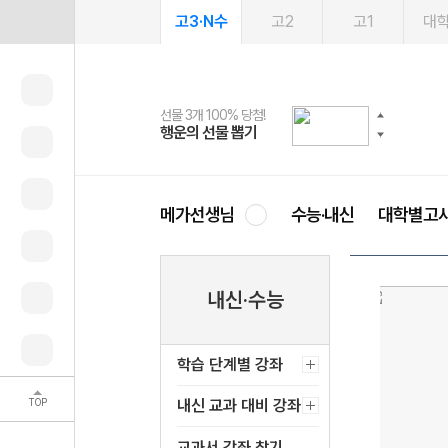
고3·N수
고2
고1
대
선물 3개 100% 당첨!
선물 100% 증정!
여름방학 스터디 캐시백
2027 러셀 단과
스마트러닝앱
메가패스
메가패스 수강생 무료혜택!
사회공헌 캠페인
행운의 선물 뽑기
메가스터디 X 올리브
메가런 썸머스쿨
강사 공개선발
설문 EVENT
3일 무료 체험권
메가클럽 멤버십
희망이룸 메가나눔
영
메가선생님
수능·내신
대학별고
내신·수능
학습 단계별 강좌
TOP
내신 교과 대비 강좌
교과서 강좌 찾기