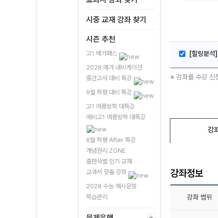
시중 교재 강좌 찾기
시즌 추천
고1 메가패스
[힐링분석]
2028 메가 내비게이션
※ 강좌를 수강 신
중간고사 대비 특강
9월 학평 대비 특강
고1 여름방학 대특강
예비고1 여름방학 대특강
강
6월 학평 After 특강
개념원리 ZONE
출판사별 인기 교재
강좌정보
교과서 맞춤 강좌
2028 수능 예시문항
학습관리
강좌 범위
문제은행