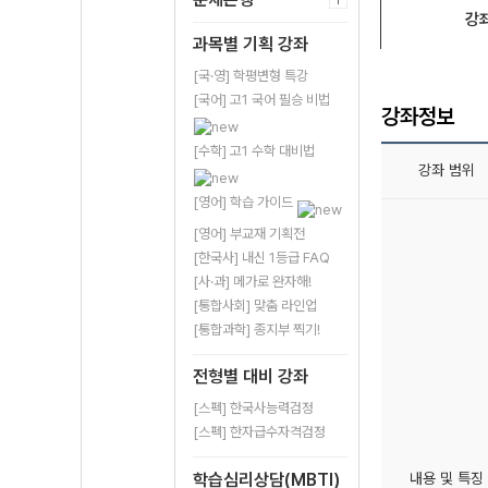
강
과목별 기획 강좌
[국·영] 학평변형 특강
[국어] 고1 국어 필승 비법
강좌정보
[수학] 고1 수학 대비법
강좌 범위
[영어] 학습 가이드
[영어] 부교재 기획전
[한국사] 내신 1등급 FAQ
[사·과] 메가로 완자해!
[통합사회] 맞춤 라인업
[통합과학] 종지부 찍기!
전형별 대비 강좌
[스펙] 한국사능력검정
[스펙] 한자급수자격검정
학습심리상담(MBTI)
내용 및 특징