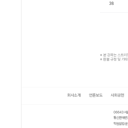
38
※ 본 강좌는 스트
※ 환불 규정 및 기
회사소개
언론보도
사회공헌
06643 서
통신판매번호
학원설립·운