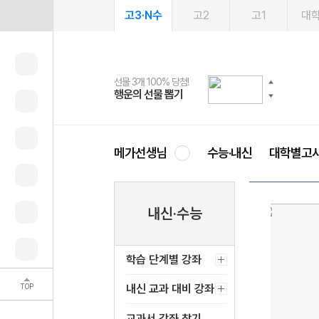
고3·N수
고2
고1
대
선물 3개 100% 당첨!
선물 100% 증정!
여름방학 스터디 캐시백
2027 러셀 단과
스마트러닝앱
메가패스
메가패스 수강생 무료혜택!
사회공헌 캠페인
행운의 선물 뽑기
메가스터디 X 올리브
메가런 썸머스쿨
강사 공개선발
설문 EVENT
3일 무료 체험권
메가클럽 멤버십
희망이룸 메가나눔
영
메가선생님
수능·내신
대학별고
내신·수능
학습 단계별 강좌
TOP
내신 교과 대비 강좌
교과서 강좌 찾기