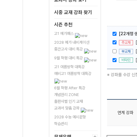
시중 교재 강좌 찾기
시즌 추천
고1 메가패스
[22개정 
2028 메가 내비게이션
주교재
중간고사 대비 특강
부교재
9월 학평 대비 특강
비타민
고1 여름방학 대특강
예비고1 여름방학 대특강
※ 강좌를 수강 신
6월 학평 After 특강
개념원리 ZONE
출판사별 인기 교재
교과서 맞춤 강좌
연계 강좌
2028 수능 예시문항
학습관리
문제은행