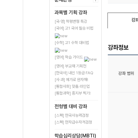
과목별 기획 강좌
강
[국·영] 학평변형 특강
[국어] 고1 국어 필승 비법
[수학] 고1 수학 대비법
강좌정보
[영어] 학습 가이드
[영어] 부교재 기획전
[한국사] 내신 1등급 FAQ
강좌 범위
[사·과] 메가로 완자해!
[통합사회] 맞춤 라인업
[통합과학] 종지부 찍기!
전형별 대비 강좌
[스펙] 한국사능력검정
[스펙] 한자급수자격검정
학습심리상담(MBTI)