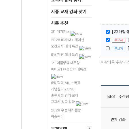
시중 교재 강좌 찾기
시즌 추천
고1 메가패스
[22개정 
2028 메가 내비게이션
주교재
중간고사 대비 특강
부교재
9월 학평 대비 특강
※ 강좌를 수강 신
고1 여름방학 대특강
예비고1 여름방학 대특강
6월 학평 After 특강
개념원리 ZONE
출판사별 인기 교재
BEST 수강평
교과서 맞춤 강좌
2028 수능 예시문항
학습관리
연계 강좌
문제은행