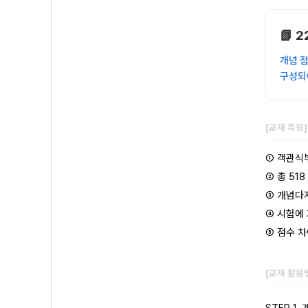
📗 
개념 점
구성되
[교재 특징
① 객관식
② 총 51
③ 개념다
④ 시험에
⑤ 점수 
[교재 활용