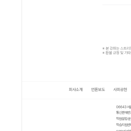
※ 본 강좌는 스트
※ 환불 규정 및 기
회사소개
언론보도
사회공헌
06643 서
통신판매번호
학원설립·운
학습지원센터