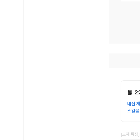
📗 
내신 
스킬을
[교재 특징