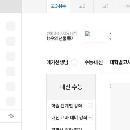
고3·N수
고2
고1
대
선물 3개 100% 당첨!
선물 100% 증정!
2027 러셀 단과
스마트러닝앱
메가패스
메가패스 수강생 무료혜택!
사회공헌 캠페인
행운의 선물 뽑기
메가스터디 X 올리브
강사 공개선발
설문 EVENT
3일 무료 체험권
메가클럽 멤버십
희망이룸 메가나눔
영
메가선생님
수능·내신
대학별고
내신·수능
학습 단계별 강좌
TOP
내신 교과 대비 강좌
교과서 강좌 찾기