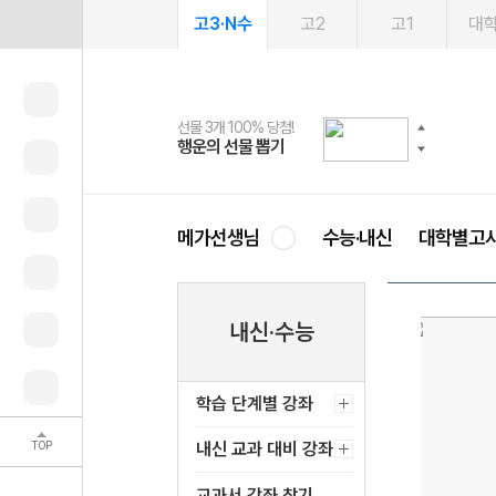
고3·N수
고2
고1
대
선물 3개 100% 당첨!
선물 100% 증정!
여름방학 스터디 캐시백
2027 러셀 단과
스마트러닝앱
메가패스
메가패스 수강생 무료혜택!
사회공헌 캠페인
행운의 선물 뽑기
메가스터디 X 올리브
메가런 썸머스쿨
강사 공개선발
설문 EVENT
3일 무료 체험권
메가클럽 멤버십
희망이룸 메가나눔
영
메가선생님
수능·내신
대학별고
내신·수능
학습 단계별 강좌
TOP
내신 교과 대비 강좌
교과서 강좌 찾기