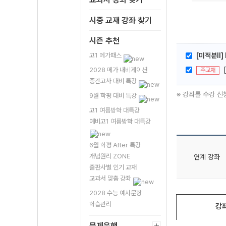
시중 교재 강좌 찾기
시즌 추천
고1 메가패스
[미적분ll]
2028 메가 내비게이션
주교재
중간고사 대비 특강
※ 강좌를 수강 신
9월 학평 대비 특강
고1 여름방학 대특강
예비고1 여름방학 대특강
6월 학평 After 특강
개념원리 ZONE
연계 강좌
출판사별 인기 교재
교과서 맞춤 강좌
2028 수능 예시문항
학습관리
강
문제은행