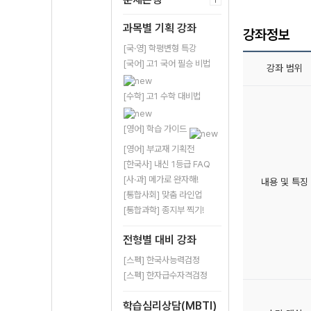
과목별 기획 강좌
강좌정보
[국·영] 학평변형 특강
[국어] 고1 국어 필승 비법
강좌 범위
[수학] 고1 수학 대비법
[영어] 학습 가이드
[영어] 부교재 기획전
[한국사] 내신 1등급 FAQ
[사·과] 메가로 완자해!
내용 및 특징
[통합사회] 맞춤 라인업
[통합과학] 종지부 찍기!
전형별 대비 강좌
[스펙] 한국사능력검정
[스펙] 한자급수자격검정
학습심리상담(MBTI)