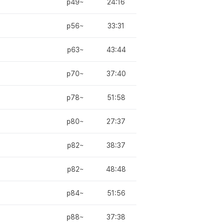
p49~
24:16
p56~
33:31
p63~
43:44
p70~
37:40
p78~
51:58
p80~
27:37
p82~
38:37
p82~
48:48
p84~
51:56
p88~
37:38