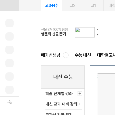
고3·N수
고2
고1
대
선물 3개 100% 당첨!
선물 100% 증정!
여름방학 스터디 캐시백
2027 러셀 단과
스마트러닝앱
메가패스
메가패스 수강생 무료혜택!
사회공헌 캠페인
행운의 선물 뽑기
메가스터디 X 올리브
메가런 썸머스쿨
강사 공개선발
설문 EVENT
3일 무료 체험권
메가클럽 멤버십
희망이룸 메가나눔
영
메가선생님
수능·내신
대학별고
내신·수능
학습 단계별 강좌
TOP
내신 교과 대비 강좌
교과서 강좌 찾기