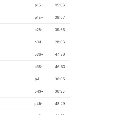
p15~
45:08
p18~
39:57
p28~
39:56
p34~
28:08
p36~
44:36
p38~
46:53
p41~
36:05
p43~
36:35
p45~
48:29