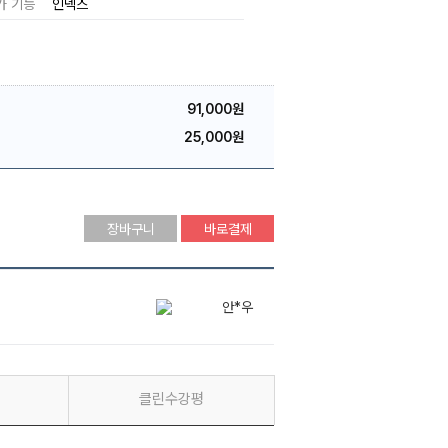
가 기능
인덱스
91,000원
25,000원
장바구니
바로결제
안*우
송*영
유*겸
클린수강평
안*우