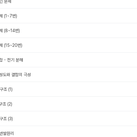
확인 문제
제 (1~7번)
제 (8~14번)
제 (15~20번)
합 - 전기 분해
음성도와 결합의 극성
구조 (1)
구조 (2)
구조 (3)
 반발원리