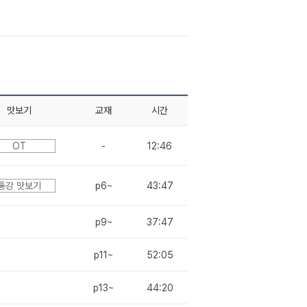
맛보기
교재
시간
OT
-
12:46
통강 맛보기
p6~
43:47
p9~
37:47
p11~
52:05
p13~
44:20