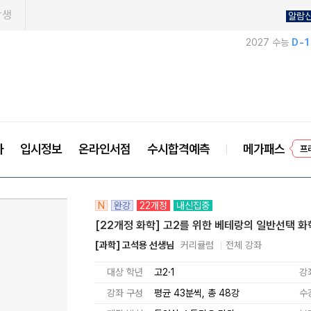
학생
알람
2027 수능
D-
사
입시정보
온라인서점
수시합격예측
메가패스
프
N
완강
22개정
내신집중
[22개정 화학] 고2를 위한 베테랑의 일반선택 화학
[과학] 고석용 선생님
커리큘럼
전체 강좌
대상 학년
고2·1
강
강좌 구성
평균 43분씩, 총 48강
수