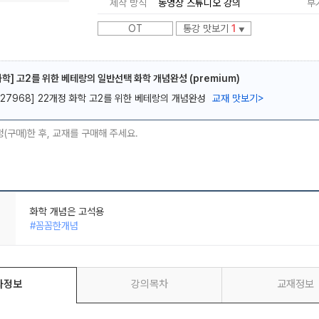
제작 방식
동영상 스튜디오 강의
부
OT
통강 맛보기
1
▼
화학] 고2를 위한 베테랑의 일반선택 화학 개념완성 (premium)
[27968] 22개정 화학 고2를 위한 베테랑의 개념완성
교재 맛보기
>
메가스터디
청(구매)한 후, 교재를 구매해 주세요.
화학 개념은 고석용
#꼼꼼한개념
화학 노베다?? 그냥 석용쌤 믿고 들으세요!!!
#꼼꼼한개념 #노베도이해 #응용력UP #명쾌한해설
완전 강추 그냥 들어
#꼼꼼한개념 #노베도이해 #자꾸듣고싶은 #실전력UP
좌정보
강의목차
교재정보
화학 개념은 고석용
#꼼꼼한개념