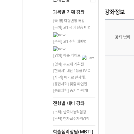
강좌정보
과목별 기획 강좌
[국·영] 학평변형 특강
[국어] 고1 국어 필승 비법
강좌 범위
[수학] 고1 수학 대비법
[영어] 학습 가이드
[영어] 부교재 기획전
[한국사] 내신 1등급 FAQ
[사·과] 메가로 완자해!
[통합사회] 맞춤 라인업
[통합과학] 종지부 찍기!
전형별 대비 강좌
[스펙] 한국사능력검정
[스펙] 한자급수자격검정
학습심리상담(MBTI)