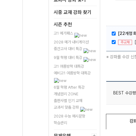
시중 교재 강좌 찾기
시즌 추천
고1 메가패스
[22개정 
2028 메가 내비게이션
주교재
중간고사 대비 특강
※ 강좌를 수강 신
9월 학평 대비 특강
고1 여름방학 대특강
예비고1 여름방학 대특강
6월 학평 After 특강
BEST 수강평
개념원리 ZONE
출판사별 인기 교재
교과서 맞춤 강좌
2028 수능 예시문항
강
학습관리
문제은행