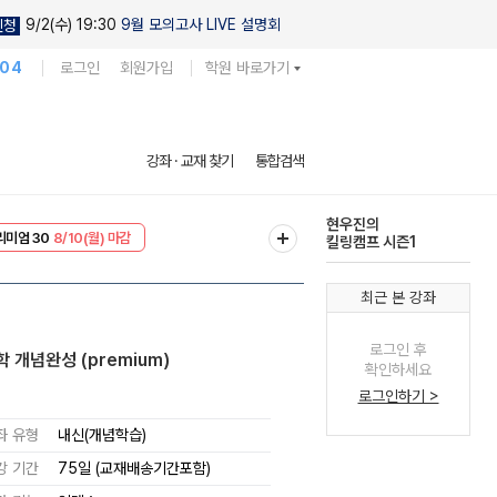
9/2(수) 19:30
9월 모의고사 LIVE 설명회
신청
104
로그인
회원가입
학원 바로가기
현우진의
강좌 · 교재 찾기
통합검색
킬링캠프 시즌1
다채로운 난도
리미엄 30
8/10(월) 마감
실전 모의고사
EVENT
8/10(월) 마감
최근 본 강좌
로그인 후
 개념완성 (premium)
확인하세요
로그인하기 >
좌 유형
내신(개념학습)
강 기간
75일 (교재배송기간포함)