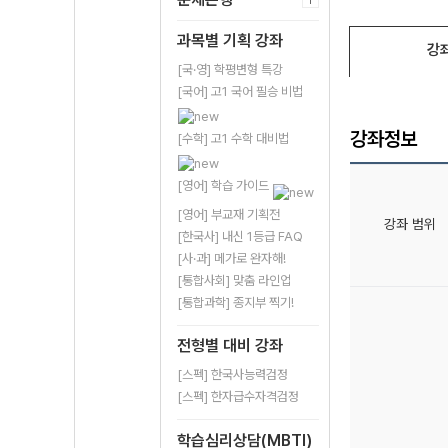
과목별 기획 강좌
강
[국·영] 학평변형 특강
[국어] 고1 국어 필승 비법
강좌정보
[수학] 고1 수학 대비법
[영어] 학습 가이드
[영어] 부교재 기획전
강좌 범위
[한국사] 내신 1등급 FAQ
[사·과] 메가로 완자해!
[통합사회] 맞춤 라인업
[통합과학] 종지부 찍기!
전형별 대비 강좌
[스펙] 한국사능력검정
[스펙] 한자급수자격검정
학습심리상담(MBTI)