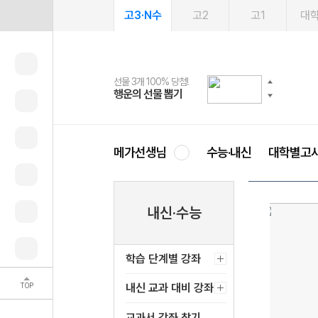
고3·N수
고2
고1
대
선물 3개 100% 당첨!
선물 100% 증정!
여름방학 스터디 캐시백
2027 러셀 단과
스마트러닝앱
메가패스
메가패스 수강생 무료혜택!
사회공헌 캠페인
행운의 선물 뽑기
메가스터디 X 올리브
메가런 썸머스쿨
강사 공개선발
설문 EVENT
3일 무료 체험권
메가클럽 멤버십
희망이룸 메가나눔
영
메가선생님
수능·내신
대학별고
내신·수능
학습 단계별 강좌
TOP
내신 교과 대비 강좌
교과서 강좌 찾기