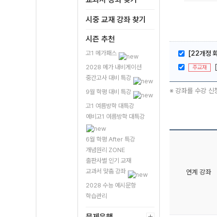
시중 교재 강좌 찾기
시즌 추천
고1 메가패스
[22개정 
2028 메가 내비게이션
주교재
중간고사 대비 특강
※ 강좌를 수강 신
9월 학평 대비 특강
고1 여름방학 대특강
예비고1 여름방학 대특강
6월 학평 After 특강
개념원리 ZONE
출판사별 인기 교재
교과서 맞춤 강좌
연계 강좌
2028 수능 예시문항
학습관리
문제은행