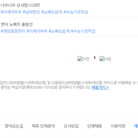
너무너무 감사합니다!!!!!
#이해가쏙쏙 #실력향상 #노베도쉽게 #수능기초학습
영어 노베의 출발선
#개념꼼꼼정리 #이해가쏙쏙 #노베도쉽게 #수능기초학습
1
리밍(PC/모바일웹/스마트러닝앱) 및 다운로드(모바일웹/스마트러닝앱) 서비스로 이용하실 수 
타 문의는 학습지원센터(1599-1010)로 문의주시기 바랍니다.
바로가기 >
찾아오는길
제휴·단체문의
강사모집
인재채용
이용약관
개