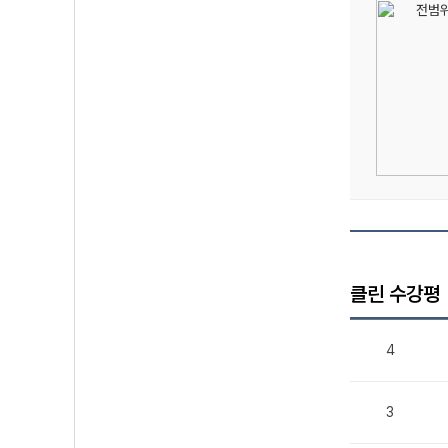
클린 수강평
4
3