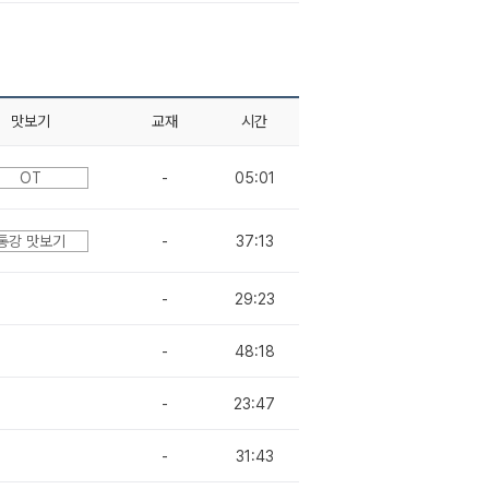
맛보기
교재
시간
OT
-
05:01
통강 맛보기
-
37:13
-
29:23
-
48:18
-
23:47
-
31:43