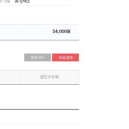
가 기능
AI 인덱스
34,000원
장바구니
바로결제
클린수강평