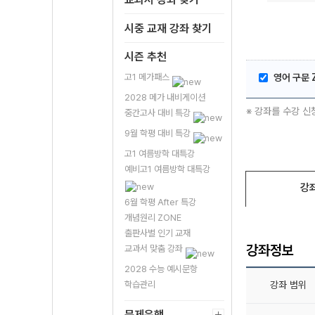
시중 교재 강좌 찾기
시즌 추천
고1 메가패스
영어 구문 
2028 메가 내비게이션
※ 강좌를 수강 신
중간고사 대비 특강
9월 학평 대비 특강
고1 여름방학 대특강
예비고1 여름방학 대특강
강
6월 학평 After 특강
개념원리 ZONE
출판사별 인기 교재
강좌정보
교과서 맞춤 강좌
2028 수능 예시문항
학습관리
강좌 범위
문제은행