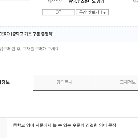
제작 방식
동영상 스튜디오 강의
부
OT
통강 맛보기
1
▼
ZERO [중학교 기초 구문 총정리]
메가스터디
청(구매)한 후, 교재를 구매해 주세요.
좌정보
강의목차
교재정보
중학교 영
어 지문에서 볼 수 있는 수준의 간결한 영어 문장