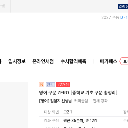
학생
알람
2027 수능
D-
사
입시정보
온라인서점
수시합격예측
메가패스
프
N
완강
22개정
영어 구문 ZERO [중학교 기초 구문 총정리]
[영어] 김엄지 선생님
커리큘럼
전체 강좌
대상 학년
고2·1
강
강좌 구성
평균 35분씩, 총 12강
수