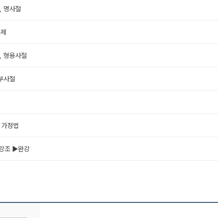
, 명사절
문제
, 형용사절
 부사절
 가정법
 강조 ▶완강