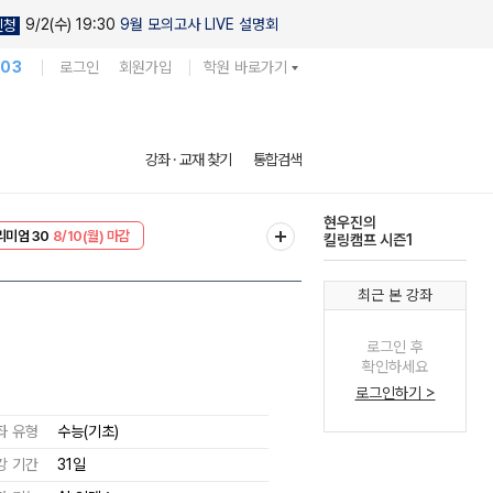
9/2(수) 19:30
9월 모의고사 LIVE 설명회
신청
103
로그인
회원가입
학원 바로가기
현우진의
강좌 · 교재 찾기
통합검색
킬링캠프 시즌1
EVENT
8/10(월) 마감
다채로운 난도
리미엄 30
8/10(월) 마감
실전 모의고사
최근 본 강좌
로그인 후
확인하세요
로그인하기 >
좌 유형
수능(기초)
강 기간
31일