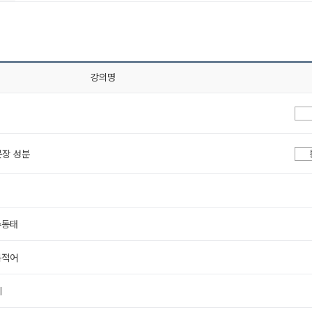
강의명
문장 성분
수동태
목적어
기