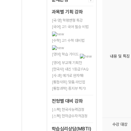
과목별 기획 강좌
[국·영] 학평변형 특강
[국어] 고1 국어 필승 비법
[수학] 고1 수학 대비법
[영어] 학습 가이드
내용 및 특징
[영어] 부교재 기획전
[한국사] 내신 1등급 FAQ
[사·과] 메가로 완자해!
[통합사회] 맞춤 라인업
[통합과학] 종지부 찍기!
전형별 대비 강좌
[스펙] 한국사능력검정
[스펙] 한자급수자격검정
수강 대상
학습심리상담(MBTI)