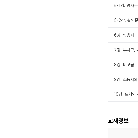
5-1강. 명사구
5-2강. 확인
6강. 형용사구
7강. 부사구,
8강. 비교급
9강. 조동사와
10강. 도치와
교재정보