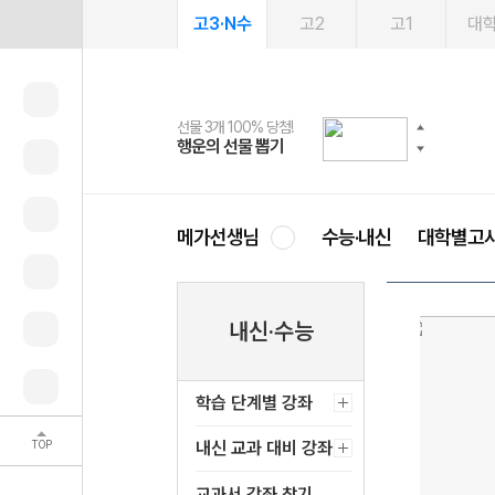
고3·N수
고2
고1
대
선물 3개 100% 당첨!
선물 100% 증정!
여름방학 스터디 캐시백
2027 러셀 단과
스마트러닝앱
메가패스
메가패스 수강생 무료혜택!
사회공헌 캠페인
행운의 선물 뽑기
메가스터디 X 올리브
메가런 썸머스쿨
강사 공개선발
설문 EVENT
3일 무료 체험권
메가클럽 멤버십
희망이룸 메가나눔
영
메가선생님
수능·내신
대학별고
내신·수능
학습 단계별 강좌
TOP
내신 교과 대비 강좌
교과서 강좌 찾기