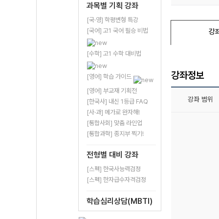
과목별 기획 강좌
[국·영] 학평변형 특강
[국어] 고1 국어 필승 비법
강
[수학] 고1 수학 대비법
강좌정보
[영어] 학습 가이드
[영어] 부교재 기획전
강좌 범위
[한국사] 내신 1등급 FAQ
[사·과] 메가로 완자해!
[통합사회] 맞춤 라인업
[통합과학] 종지부 찍기!
전형별 대비 강좌
[스펙] 한국사능력검정
[스펙] 한자급수자격검정
학습심리상담(MBTI)