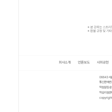
※ 본 강좌는 스트
※ 환불 규정 및 기
회사소개
언론보도
사회공헌
06643 서
통신판매번호
학원설립·운
학습지원센터
copyrigh