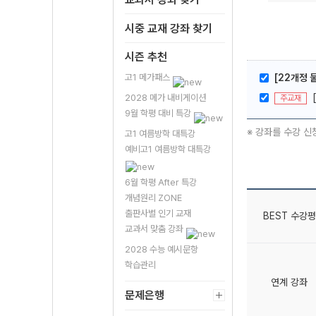
시중 교재 강좌 찾기
시즌 추천
고1 메가패스
[22개정 
2028 메가 내비게이션
주교재
9월 학평 대비 특강
※ 강좌를 수강 신
고1 여름방학 대특강
예비고1 여름방학 대특강
6월 학평 After 특강
개념원리 ZONE
출판사별 인기 교재
BEST 수강평
교과서 맞춤 강좌
2028 수능 예시문항
학습관리
연계 강좌
문제은행