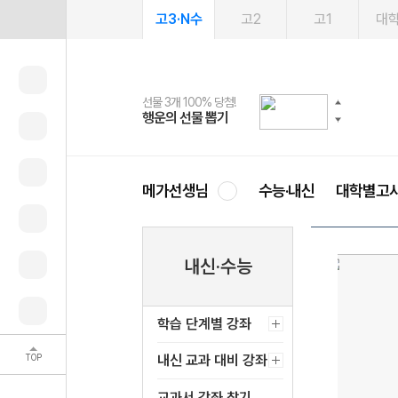
고3·N수
고2
고1
대
선물 3개 100% 당첨!
선물 100% 증정!
여름방학 스터디 캐시백
2027 러셀 단과
스마트러닝앱
메가패스
메가패스 수강생 무료혜택!
사회공헌 캠페인
행운의 선물 뽑기
메가스터디 X 올리브
메가런 썸머스쿨
강사 공개선발
설문 EVENT
3일 무료 체험권
메가클럽 멤버십
희망이룸 메가나눔
영
메가선생님
수능·내신
대학별고
내신·수능
학습 단계별 강좌
TOP
내신 교과 대비 강좌
교과서 강좌 찾기