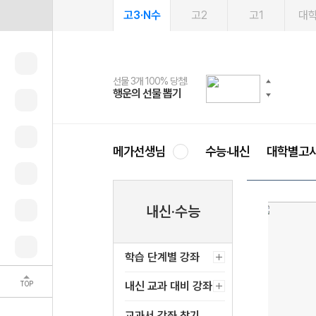
고3·N수
고2
고1
대
선물 3개 100% 당첨!
선물 100% 증정!
여름방학 스터디 캐시백
2027 러셀 단과
스마트러닝앱
메가패스
메가패스 수강생 무료혜택!
사회공헌 캠페인
행운의 선물 뽑기
메가스터디 X 올리브
메가런 썸머스쿨
강사 공개선발
설문 EVENT
3일 무료 체험권
메가클럽 멤버십
희망이룸 메가나눔
영
메가선생님
수능·내신
대학별고
내신·수능
학습 단계별 강좌
TOP
내신 교과 대비 강좌
교과서 강좌 찾기