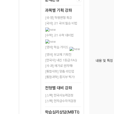
과목별 기획 강좌
[국·영] 학평변형 특강
[국어] 고1 국어 필승 비법
[수학] 고1 수학 대비법
[영어] 학습 가이드
[영어] 부교재 기획전
[한국사] 내신 1등급 FAQ
내용 및 특징
[사·과] 메가로 완자해!
[통합사회] 맞춤 라인업
[통합과학] 종지부 찍기!
전형별 대비 강좌
[스펙] 한국사능력검정
[스펙] 한자급수자격검정
학습심리상담(MBTI)