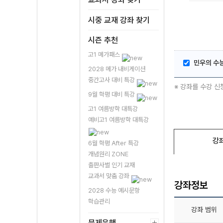
시중 교재 강좌 찾기
시즌 추천
고1 메가패스
민우의 수능
2028 메가 내비게이션
중간고사 대비 특강
※ 강좌를 수강 신
9월 학평 대비 특강
고1 여름방학 대특강
예비고1 여름방학 대특강
강
6월 학평 After 특강
개념원리 ZONE
출판사별 인기 교재
교과서 맞춤 강좌
강좌정보
2028 수능 예시문항
학습관리
강좌 범위
문제은행