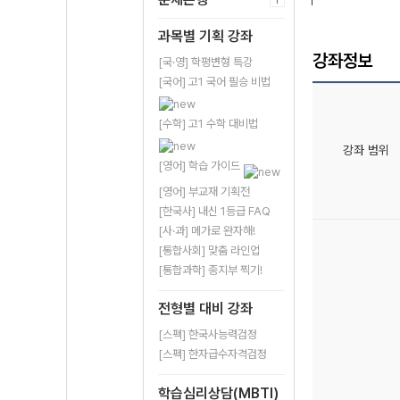
과목별 기획 강좌
강좌정보
[국·영] 학평변형 특강
[국어] 고1 국어 필승 비법
[수학] 고1 수학 대비법
강좌 범위
[영어] 학습 가이드
[영어] 부교재 기획전
[한국사] 내신 1등급 FAQ
[사·과] 메가로 완자해!
[통합사회] 맞춤 라인업
[통합과학] 종지부 찍기!
전형별 대비 강좌
[스펙] 한국사능력검정
[스펙] 한자급수자격검정
학습심리상담(MBTI)