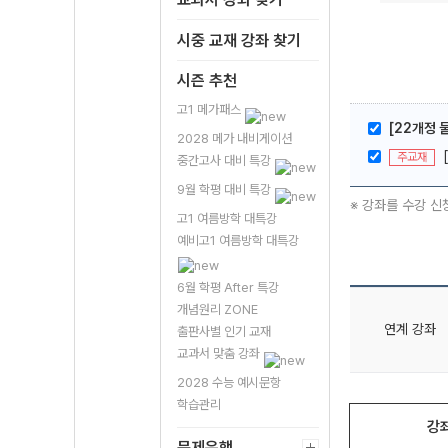
시중 교재 강좌 찾기
시즌 추천
고1 메가패스
[22개정 
2028 메가 내비게이션
주교재
중간고사 대비 특강
9월 학평 대비 특강
※ 강좌를 수강 신
고1 여름방학 대특강
예비고1 여름방학 대특강
6월 학평 After 특강
개념원리 ZONE
연계 강좌
출판사별 인기 교재
교과서 맞춤 강좌
2028 수능 예시문항
학습관리
강
문제은행