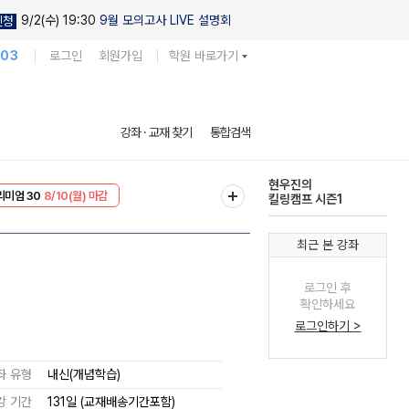
9/2(수) 19:30
9월 모의고사 LIVE 설명회
신청
103
로그인
회원가입
학원 바로가기
다채로운 난도
강좌 · 교재 찾기
통합검색
실전 모의고사
EVENT
8/10(월) 마감
현우진의
리미엄 30
8/10(월) 마감
킬링캠프 시즌1
최근 본 강좌
로그인 후
확인하세요
로그인하기 >
좌 유형
내신(개념학습)
강 기간
131일 (교재배송기간포함)