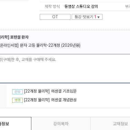
제작 방식
동영상 스튜디오 강의
부
OT
통강 맛보기
1
▼
물리학] 포텐셜 완자
메가스터디
[온라인서점] 완자 고등 물리학-22개정 (2026년용)
청(구매)한 후, 교재를 구매해 주세요.
[22개정 물리학] 에센셜 기초입문
선수
[22개정 물리학] 에센셜 개념완성
병행
좌정보
강의목차
교재정보