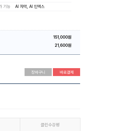
가 기능
AI 자막
AI 인덱스
151,000원
21,600원
장바구니
바로결제
클린수강평