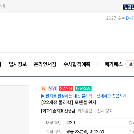
학생
알람
2027 수능
D-
사
입시정보
온라인서점
수시합격예측
메가패스
프
N
완강
22개정
내신집중
▶ 완자로 완성하는 내신 물리학 - 섬세하고 꼼꼼하게!
[22개정 물리학] 포텐셜 완자
[과학] 손지호 선생님
커리큘럼
전체 강좌
대상 학년
고2·1
강
강좌 구성
평균 28분씩, 총 122강
수