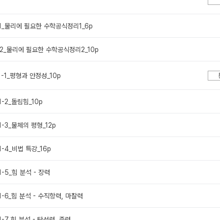
0-1_물리에 필요한 수학공식정리1_6p
0-2_물리에 필요한 수학공식정리2_10p
-1-1_평형과 안정성_10p
-1-2_돌림힘_10p
-1-3_물체의 평형_12p
-1-4_비법 특강_16p
-1-5_힘 분석 - 장력
-1-6_힘 분석 - 수직항력, 마찰력
-1-7_힘 분석 - 탄성력, 중력