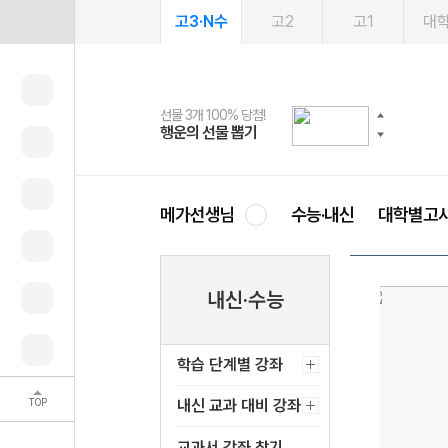
고3·N수
고2
고1
대
선물 3개 100% 당첨!
선물 100% 증정!
여름방학 스터디 캐시백
2027 러셀 단과
스마트러닝앱
메가패스
메가패스 수강생 무료혜택!
사회공헌 캠페인
행운의 선물 뽑기
메가스터디 X 올리브
메가런 썸머스쿨
강사 공개선발
설문 EVENT
3일 무료 체험권
메가클럽 멤버십
희망이룸 메가나눔
영
메가선생님
수능·내신
대학별고
내신·수능
학습 단계별 강좌
TOP
내신 교과 대비 강좌
교과서 강좌 찾기