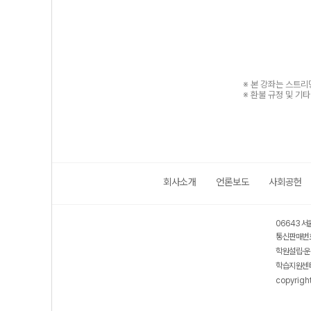
※ 본 강좌는 스트
※ 환불 규정 및 기
회사소개
언론보도
사회공헌
06643 서
통신판매번호
학원설립·운
학습지원센터
copyrigh