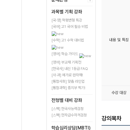
과목별 기획 강좌
[국·영] 학평변형 특강
[국어] 고1 국어 필승 비법
내용 및 특징
[수학] 고1 수학 대비법
[영어] 학습 가이드
[영어] 부교재 기획전
[한국사] 내신 1등급 FAQ
[사·과] 메가로 완자해!
[통합사회] 맞춤 라인업
[통합과학] 종지부 찍기!
수강 대상
전형별 대비 강좌
[스펙] 한국사능력검정
[스펙] 한자급수자격검정
강의목차
학습심리상담(MBTI)