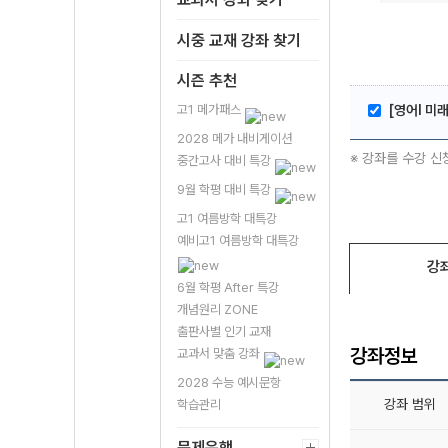
시중 교재 강좌 찾기
시즌 추천
고1 메가패스
[영어l 미래
2028 메가 내비게이션
※ 강좌를 수강 신
중간고사 대비 특강
9월 학평 대비 특강
고1 여름방학 대특강
예비고1 여름방학 대특강
강
6월 학평 After 특강
개념원리 ZONE
출판사별 인기 교재
강좌정보
교과서 맞춤 강좌
2028 수능 예시문항
강좌 범위
학습관리
문제은행