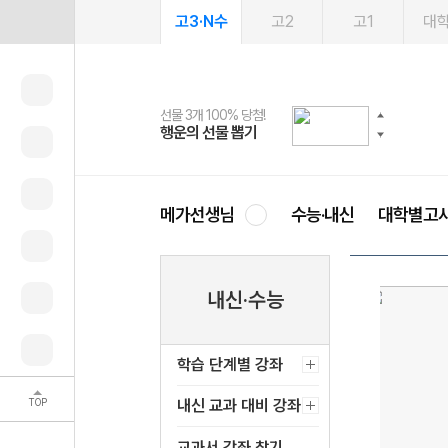
고3·N수
고2
고1
대
선물 3개 100% 당첨!
선물 100% 증정!
2027 러셀 단과
스마트러닝앱
메가패스
메가패스 수강생 무료혜택!
사회공헌 캠페인
행운의 선물 뽑기
메가스터디 X 올리브
강사 공개선발
설문 EVENT
3일 무료 체험권
메가클럽 멤버십
희망이룸 메가나눔
영
메가선생님
수능·내신
대학별고
내신·수능
학습 단계별 강좌
TOP
내신 교과 대비 강좌
교과서 강좌 찾기