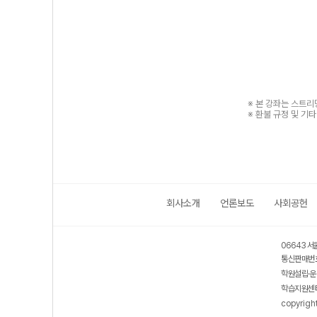
※ 본 강좌는 스트
※ 환불 규정 및 기
회사소개
언론보도
사회공헌
06643 서
통신판매번호
학원설립·운
학습지원센터
copyrigh