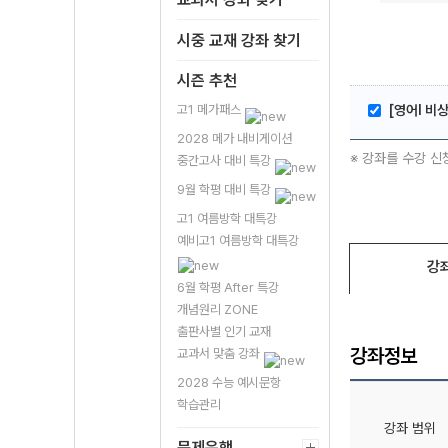
시중 교재 강좌 찾기
시즌 추천
고1 메가패스
[영어l 비
2028 메가 내비게이션
※ 강좌를 수강 신
중간고사 대비 특강
9월 학평 대비 특강
고1 여름방학 대특강
예비고1 여름방학 대특강
강
6월 학평 After 특강
개념원리 ZONE
출판사별 인기 교재
강좌정보
교과서 맞춤 강좌
2028 수능 예시문항
학습관리
강좌 범위
문제은행