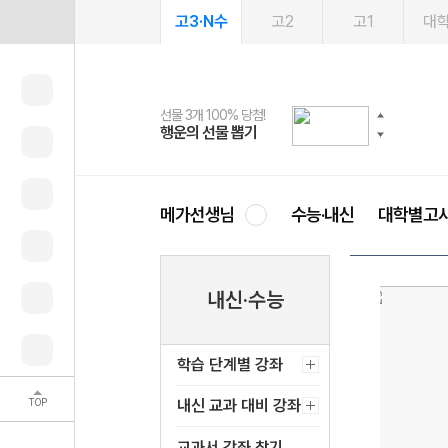
고3·N수
고2
고1
대
선물 3개 100% 당첨!
선물 100% 증정!
여름방학 스터디 캐시백
2027 러셀 단과
스마트러닝앱
메가패스
메가패스 수강생 무료혜택!
사회공헌 캠페인
행운의 선물 뽑기
메가스터디 X 올리브
메가런 썸머스쿨
강사 공개선발
설문 EVENT
3일 무료 체험권
메가클럽 멤버십
희망이룸 메가나눔
영
메가선생님
수능·내신
대학별고
내신·수능
학습 단계별 강좌
TOP
내신 교과 대비 강좌
교과서 강좌 찾기