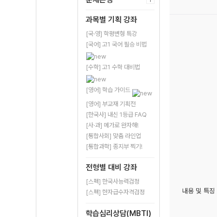
과목별 기획 강좌
[국·영] 학평변형 특강
[국어] 고1 국어 필승 비법
[수학] 고1 수학 대비법
[영어] 학습 가이드
[영어] 부교재 기획전
[한국사] 내신 1등급 FAQ
[사·과] 메가로 완자해!
[통합사회] 맞춤 라인업
[통합과학] 종지부 찍기!
전형별 대비 강좌
[스펙] 한국사능력검정
내용 및 특징
[스펙] 한자급수자격검정
학습심리상담(MBTI)