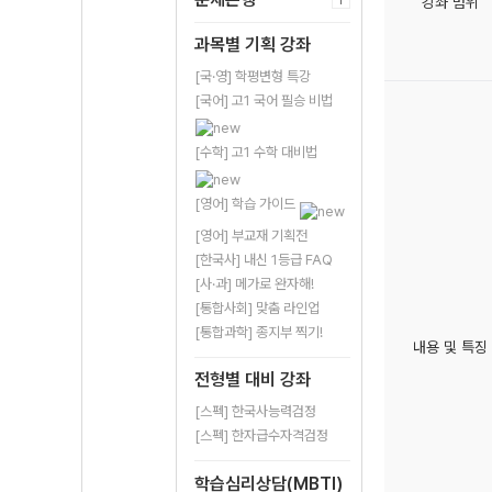
강좌 범위
과목별 기획 강좌
[국·영] 학평변형 특강
[국어] 고1 국어 필승 비법
[수학] 고1 수학 대비법
[영어] 학습 가이드
[영어] 부교재 기획전
[한국사] 내신 1등급 FAQ
[사·과] 메가로 완자해!
[통합사회] 맞춤 라인업
[통합과학] 종지부 찍기!
내용 및 특징
전형별 대비 강좌
[스펙] 한국사능력검정
[스펙] 한자급수자격검정
학습심리상담(MBTI)