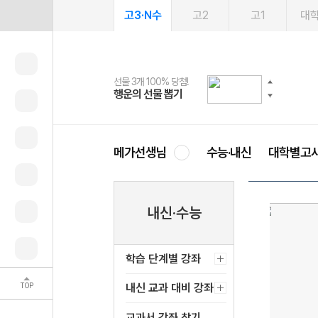
고3·N수
고2
고1
대
선물 3개 100% 당첨!
선물 100% 증정!
여름방학 스터디 캐시백
2027 러셀 단과
스마트러닝앱
메가패스
메가패스 수강생 무료혜택!
사회공헌 캠페인
행운의 선물 뽑기
메가스터디 X 올리브
메가런 썸머스쿨
강사 공개선발
설문 EVENT
3일 무료 체험권
메가클럽 멤버십
희망이룸 메가나눔
영
메가선생님
수능·내신
대학별고
내신·수능
학습 단계별 강좌
TOP
내신 교과 대비 강좌
교과서 강좌 찾기