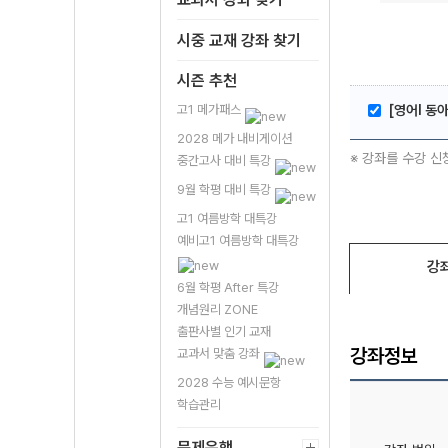
시중 교재 강좌 찾기
시즌 추천
고1 메가패스
[영어l 동
2028 메가 내비게이션
※ 강좌를 수강 신
중간고사 대비 특강
9월 학평 대비 특강
고1 여름방학 대특강
예비고1 여름방학 대특강
강
6월 학평 After 특강
개념원리 ZONE
출판사별 인기 교재
강좌정보
교과서 맞춤 강좌
2028 수능 예시문항
학습관리
문제은행