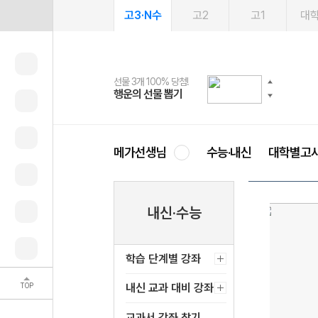
고3·N수
고2
고1
대
선물 3개 100% 당첨!
선물 100% 증정!
여름방학 스터디 캐시백
2027 러셀 단과
스마트러닝앱
메가패스
메가패스 수강생 무료혜택!
사회공헌 캠페인
행운의 선물 뽑기
메가스터디 X 올리브
메가런 썸머스쿨
강사 공개선발
설문 EVENT
3일 무료 체험권
메가클럽 멤버십
희망이룸 메가나눔
영
메가선생님
수능·내신
대학별고
내신·수능
학습 단계별 강좌
TOP
내신 교과 대비 강좌
교과서 강좌 찾기