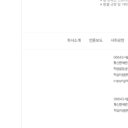
※ 본 강좌는 스트
※ 환불 규정 및 기
회사소개
언론보도
사회공헌
06643 서
통신판매번호
학원설립·운
학습지원센터
copyrigh
06643 서
통신판매번호
학습지원센터