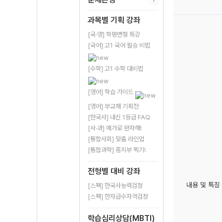
과목별 기획 강좌
[국·영] 학평변형 특강
[국어] 고1 국어 필승 비법
[수학] 고1 수학 대비법
[영어] 학습 가이드
[영어] 부교재 기획전
[한국사] 내신 1등급 FAQ
[사·과] 메가로 완자해!
[통합사회] 맞춤 라인업
[통합과학] 종지부 찍기!
전형별 대비 강좌
내용 및 특징
[스펙] 한국사능력검정
[스펙] 한자급수자격검정
학습심리상담(MBTI)