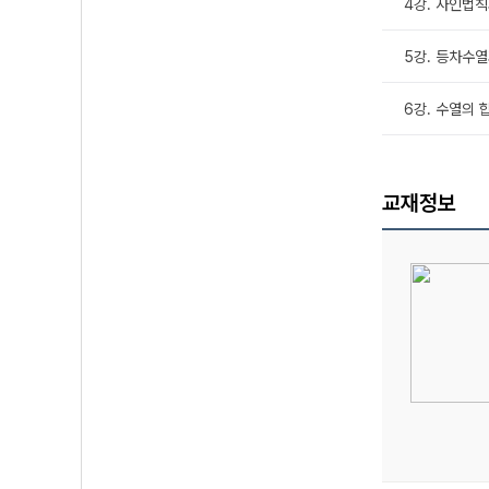
4강. 사인법
5강. 등차수
6강. 수열의 
교재정보