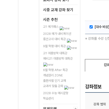
시중 교재 강좌 찾기
시즌 추천
고1 메가패스
[대수 비상
2028 메가 내비게이션
※ 강좌를 수강 신
중간고사 대비 특강
9월 학평 대비 특강
고1 여름방학 대특강
예비고1 여름방학 대특강
강
6월 학평 After 특강
개념원리 ZONE
출판사별 인기 교재
강좌정보
교과서 맞춤 강좌
2028 수능 예시문항
학습관리
강좌 범위
문제은행