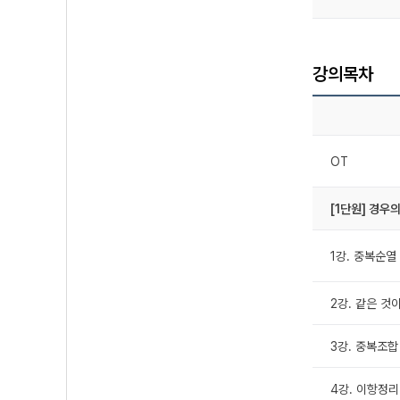
강의목차
OT
[1단원] 경우의
1강. 중복순열
2강. 같은 것
3강. 중복조합
4강. 이항정리