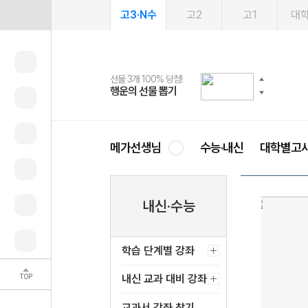
고3·N수
고2
고1
대
선물 3개 100% 당첨!
선물 100% 증정!
여름방학 스터디 캐시백
2027 러셀 단과
스마트러닝앱
메가패스
메가패스 수강생 무료혜택!
사회공헌 캠페인
행운의 선물 뽑기
메가스터디 X 올리브
메가런 썸머스쿨
강사 공개선발
설문 EVENT
3일 무료 체험권
메가클럽 멤버십
희망이룸 메가나눔
영
메가선생님
수능·내신
대학별고
내신·수능
학습 단계별 강좌
TOP
내신 교과 대비 강좌
교과서 강좌 찾기