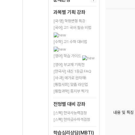
과목별 기획 강좌
[국·영] 학평변형 특강
[국어] 고1 국어 필승 비법
[수학] 고1 수학 대비법
[영어] 학습 가이드
[영어] 부교재 기획전
[한국사] 내신 1등급 FAQ
[사·과] 메가로 완자해!
[통합사회] 맞춤 라인업
[통합과학] 종지부 찍기!
전형별 대비 강좌
내용 및 특징
[스펙] 한국사능력검정
[스펙] 한자급수자격검정
학습심리상담(MBTI)