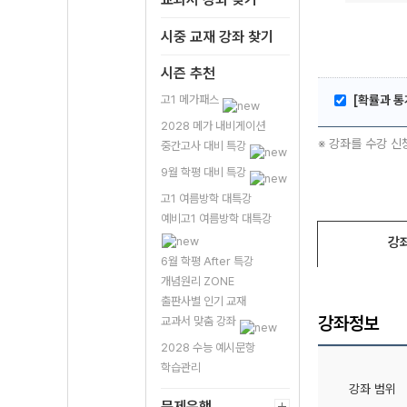
시중 교재 강좌 찾기
시즌 추천
고1 메가패스
[확률과 통
2028 메가 내비게이션
※ 강좌를 수강 신
중간고사 대비 특강
9월 학평 대비 특강
고1 여름방학 대특강
예비고1 여름방학 대특강
강
6월 학평 After 특강
개념원리 ZONE
출판사별 인기 교재
강좌정보
교과서 맞춤 강좌
2028 수능 예시문항
학습관리
강좌 범위
문제은행