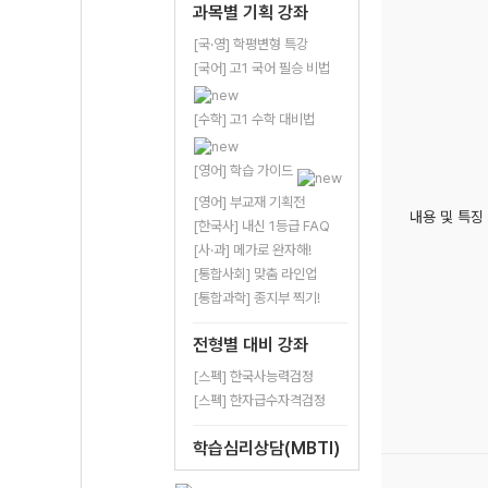
과목별 기획 강좌
[국·영] 학평변형 특강
[국어] 고1 국어 필승 비법
[수학] 고1 수학 대비법
[영어] 학습 가이드
[영어] 부교재 기획전
내용 및 특징
[한국사] 내신 1등급 FAQ
[사·과] 메가로 완자해!
[통합사회] 맞춤 라인업
[통합과학] 종지부 찍기!
전형별 대비 강좌
[스펙] 한국사능력검정
[스펙] 한자급수자격검정
학습심리상담(MBTI)