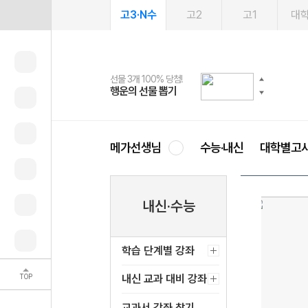
고3·N수
고2
고1
대
선물 3개 100% 당첨!
선물 100% 증정!
2027 러셀 단과
스마트러닝앱
메가패스
메가패스 수강생 무료혜택!
사회공헌 캠페인
행운의 선물 뽑기
메가스터디 X 올리브
강사 공개선발
설문 EVENT
3일 무료 체험권
메가클럽 멤버십
희망이룸 메가나눔
영
메가선생님
수능·내신
대학별고
내신·수능
학습 단계별 강좌
TOP
내신 교과 대비 강좌
교과서 강좌 찾기