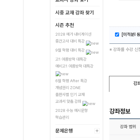
시중 교재 강좌 찾기
시즌 추천
2028 메가 내비게이션
[미적분l 
중간고사 대비 특강
※ 강좌를 수강 신
9월 학평 대비 특강
고1 여름방학 대특강
예비고1 여름방학 대특강
6월 학평 After 특강
강
개념원리 ZONE
출판사별 인기 교재
교과서 맞춤 강좌
강좌정보
2028 수능 예시문항
학습관리
강좌 범위
문제은행